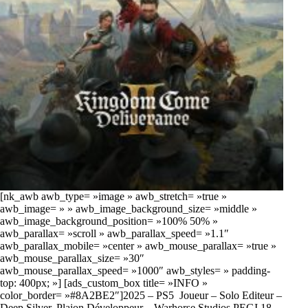
[nk_awb awb_type= »image » awb_stretch= »true »
awb_image= » » awb_image_background_size= »middle »
awb_image_background_position= »100% 50% »
awb_parallax= »scroll » awb_parallax_speed= »1.1″
awb_parallax_mobile= »center » awb_mouse_parallax= »true »
awb_mouse_parallax_size= »30″
awb_mouse_parallax_speed= »1000″ awb_styles= » padding-
top: 400px; »] [ads_custom_box title= »INFO »
color_border= »#8A2BE2″]2025 – PS5 Joueur – Solo Editeur –
Deep Silver, Plaion Développeur – Warhorse Studios PEGI 18