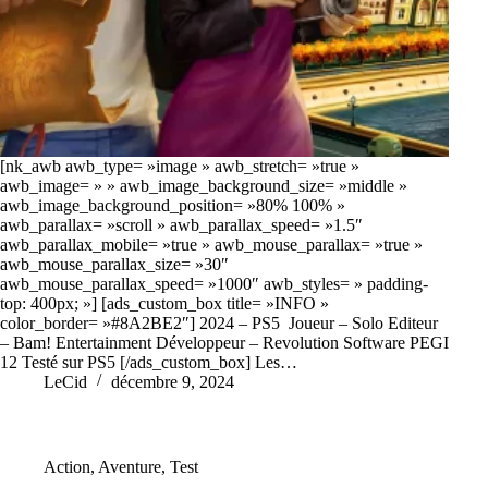
[nk_awb awb_type= »image » awb_stretch= »true »
awb_image= » » awb_image_background_size= »middle »
awb_image_background_position= »80% 100% »
awb_parallax= »scroll » awb_parallax_speed= »1.5″
awb_parallax_mobile= »true » awb_mouse_parallax= »true »
awb_mouse_parallax_size= »30″
awb_mouse_parallax_speed= »1000″ awb_styles= » padding-
top: 400px; »] [ads_custom_box title= »INFO »
color_border= »#8A2BE2″] 2024 – PS5 Joueur – Solo Editeur
– Bam! Entertainment Développeur – Revolution Software PEGI
12 Testé sur PS5 [/ads_custom_box] Les…
LeCid
décembre 9, 2024
Action
,
Aventure
,
Test