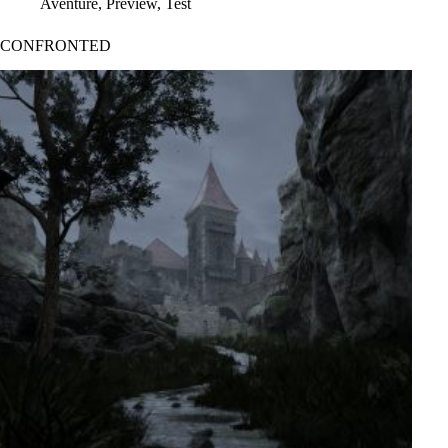
Aventure
,
Preview
,
Test
CONFRONTED