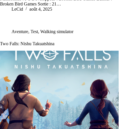
Broken Bird Games Sortie : 21…
LeCid
août 4, 2025
Aventure
,
Test
,
Walking simulator
Two Falls: Nishu Takuatshina