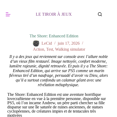
LE TIROIR À JEUX
The Shore: Enhanced Edition
LeCid
juin 17, 2026
Action
,
Test
,
Walking simulator
Il y a des jeux qui reviennent sur console avec l’allure noble
d’un vieux film restauré. Image nettoyée, confort moderne,
lumière rajeunie, dignité retrouvée. Et puis il y a The Shore:
Enhanced Edition, qui arrive sur PS5 comme un marin
fiévreux tiré d’un naufrage, persuadé d’avoir vu Dieu, alors
qu’il a surtout confondu un calamar géant avec une
révélation métaphysique.
The Shore: Enhanced Edition est une aventure horrifique
lovecraftienne en vue à la première personne, disponible sur
PS5, où l’on incarne Andrew, un père parti chercher sa fille
disparue sur une île saturée de ruines anciennes, de statues
cyclopéennes, de créatures impies et de tentacules très
motivées