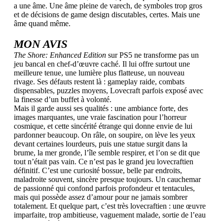
a une âme. Une âme pleine de varech, de symboles trop gros
et de décisions de game design discutables, certes. Mais une
âme quand même.
MON AVIS
The Shore: Enhanced Edition
sur PS5 ne transforme pas un
jeu bancal en chef-d’œuvre caché. Il lui offre surtout une
meilleure tenue, une lumière plus flatteuse, un nouveau
rivage. Ses défauts restent là : gameplay raide, combats
dispensables, puzzles moyens, Lovecraft parfois exposé avec
la finesse d’un buffet à volonté.
Mais il garde aussi ses qualités : une ambiance forte, des
images marquantes, une vraie fascination pour l’horreur
cosmique, et cette sincérité étrange qui donne envie de lui
pardonner beaucoup. On râle, on soupire, on lève les yeux
devant certaines lourdeurs, puis une statue surgit dans la
brume, la mer gronde, l’île semble respirer, et l’on se dit que
tout n’était pas vain. Ce n’est pas le grand jeu lovecraftien
définitif. C’est une curiosité bossue, belle par endroits,
maladroite souvent, sincère presque toujours. Un cauchemar
de passionné qui confond parfois profondeur et tentacules,
mais qui possède assez d’amour pour ne jamais sombrer
totalement. Et quelque part, c’est très lovecraftien : une œuvre
imparfaite, trop ambitieuse, vaguement malade, sortie de l’eau