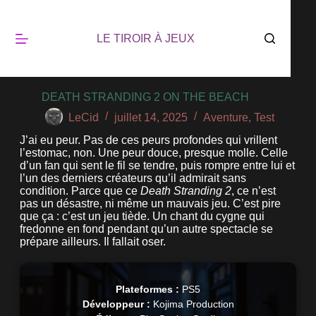
LE TIROIR À JEUX
DEATH STRANDING 2 ON THE BEACH
LeCid
juillet 14, 2025
Aventure
,
Test
J’ai eu peur. Pas de ces peurs profondes qui vrillent
l’estomac, non. Une peur douce, presque molle. Celle
d’un fan qui sent le fil se tendre, puis rompre entre lui et
l’un des derniers créateurs qu’il admirait sans
condition. Parce que ce
Death Stranding 2
, ce n’est
pas un désastre, ni même un mauvais jeu. C’est pire
que ça : c’est un jeu tiède. Un chant du cygne qui
fredonne en fond pendant qu’un autre spectacle se
prépare ailleurs. Il fallait oser.
Plateformes :
PS5
Développeur :
Kojima Production