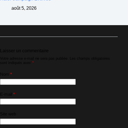
août 5, 2026
Laisser un commentaire
Votre adresse e-mail ne sera pas publiée.
Les champs obligatoires
sont indiqués avec
*
Nom
*
E-mail
*
Site web