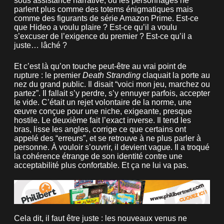
sous assistance narrative, où les personnages ne
parlent plus comme des totems énigmatiques mais
comme des figurants de série Amazon Prime. Est-ce
que Hideo a voulu plaire ? Est-ce qu’il a voulu
s’excuser de l’exigence du premier ? Est-ce qu’il a
juste… lâché ?
Et c’est là qu’on touche peut-être au vrai point de
rupture : le premier
Death Stranding
claquait la porte au
nez du grand public. Il disait “voici mon jeu, marchez ou
partez”. Il fallait s’y perdre, s’y ennuyer parfois, accepter
le vide. C’était un rejet volontaire de la norme, une
œuvre conçue pour une niche, exigeante, presque
hostile. Le deuxième fait l’exact inverse. Il tend les
bras, lisse les angles, corrige ce que certains ont
appelé des “erreurs”, et se retrouve à ne plus parler à
personne. À vouloir s’ouvrir, il devient vague. Il a troqué
la cohérence étrange de son identité contre une
acceptabilité plus confortable. Et ça ne lui va pas.
Cela dit, il faut être juste : les nouveaux venus ne