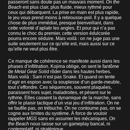
passeront sans doute pas un mauvais moment.
On the
Beach
est plus clair, plus fluide, mieux rythmé pour
ceux qui débarquent. La prise en main est plus rapide,
le jeu vous prend moins à rebrousse-poil. Il y a quelque
chose de plus immédiat, presque bienveillant, dans
cette volonté d’aplatir les angles. Et pour qui n’a pas
connu le choc du premier, cette version édulcorée
pourra encore séduire. Mais voilà : on ne juge pas une
suite seulement sur ce qu’elle est, mais aussi sur ce
qu’elle ne veut plus être.
Ce manque de cohérence se manifeste aussi dans les
phases d’infiltration. Kojima oblige, on sent le fantôme
de
Metal Gear Solid
rôder dans les hautes herbes.
Mais voilà : Sam n’est pas Snake. Et quand on tente
d’agir en espion avec la souplesse d’un garde-meuble,
tout s’effondre. Ces séquences, souvent plaquées,
paraissent hors sujet, maladroites, et pèsent sur le
rythme. Elles cassent la dynamique de la marche, sans
offrir le plaisir tactique d’un vrai jeu d’infiltration. On ne
se faufile pas, on trébuche. On ne contourne pas, on se
cogne aux limites du système. À force de vouloir
rappeler
MGS
sans en assumer les mécaniques,
On
the Beach
nous laisse sur un gameplay bancal, ni
contemplatif, ni stratégique.