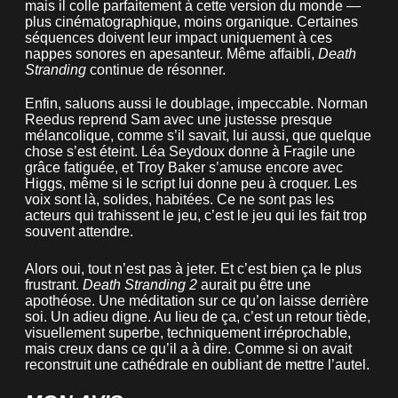
mais il colle parfaitement à cette version du monde —
plus cinématographique, moins organique. Certaines
séquences doivent leur impact uniquement à ces
nappes sonores en apesanteur. Même affaibli,
Death
Stranding
continue de résonner.
Enfin, saluons aussi le doublage, impeccable. Norman
Reedus reprend Sam avec une justesse presque
mélancolique, comme s’il savait, lui aussi, que quelque
chose s’est éteint. Léa Seydoux donne à Fragile une
grâce fatiguée, et Troy Baker s’amuse encore avec
Higgs, même si le script lui donne peu à croquer. Les
voix sont là, solides, habitées. Ce ne sont pas les
acteurs qui trahissent le jeu, c’est le jeu qui les fait trop
souvent attendre.
Alors oui, tout n’est pas à jeter. Et c’est bien ça le plus
frustrant.
Death Stranding 2
aurait pu être une
apothéose. Une méditation sur ce qu’on laisse derrière
soi. Un adieu digne. Au lieu de ça, c’est un retour tiède,
visuellement superbe, techniquement irréprochable,
mais creux dans ce qu’il a à dire. Comme si on avait
reconstruit une cathédrale en oubliant de mettre l’autel.