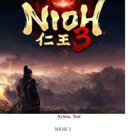
Action
,
Test
NIOH 3