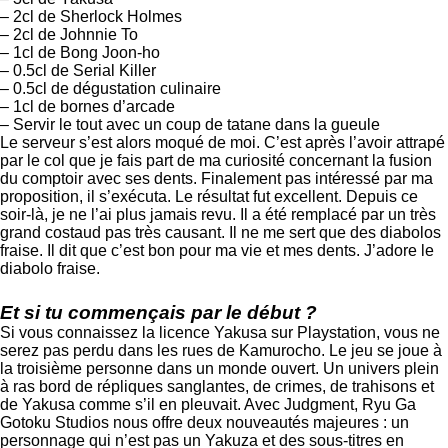
– 2cl de Sherlock Holmes
– 2cl de Johnnie To
– 1cl de Bong Joon-ho
– 0.5cl de Serial Killer
– 0.5cl de dégustation culinaire
– 1cl de bornes d’arcade
– Servir le tout avec un coup de tatane dans la gueule
Le serveur s’est alors moqué de moi. C’est après l’avoir attrapé
par le col que je fais part de ma curiosité concernant la fusion
du comptoir avec ses dents. Finalement pas intéressé par ma
proposition, il s’exécuta. Le résultat fut excellent. Depuis ce
soir-là, je ne l’ai plus jamais revu. Il a été remplacé par un très
grand costaud pas très causant. Il ne me sert que des diabolos
fraise. Il dit que c’est bon pour ma vie et mes dents. J’adore le
diabolo fraise.
Et si tu commençais par le début ?
Si vous connaissez la licence Yakusa sur Playstation, vous ne
serez pas perdu dans les rues de Kamurocho. Le jeu se joue à
la troisième personne dans un monde ouvert. Un univers plein
à ras bord de répliques sanglantes, de crimes, de trahisons et
de Yakusa comme s’il en pleuvait. Avec Judgment, Ryu Ga
Gotoku Studios nous offre deux nouveautés majeures : un
personnage qui n’est pas un Yakuza et des sous-titres en