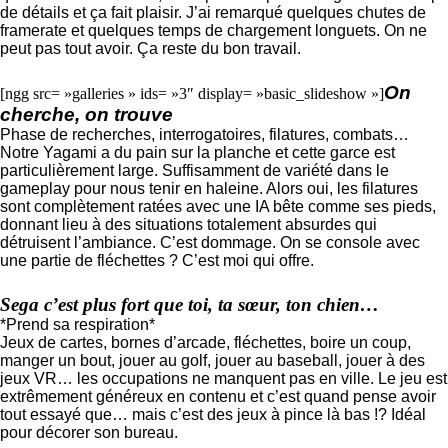
de détails et ça fait plaisir. J’ai remarqué quelques chutes de
framerate et quelques temps de chargement longuets. On ne
peut pas tout avoir. Ça reste du bon travail.
On
[ngg src= »galleries » ids= »3″ display= »basic_slideshow »]
cherche, on trouve
Phase de recherches, interrogatoires, filatures, combats…
Notre Yagami a du pain sur la planche et cette garce est
particulièrement large. Suffisamment de variété dans le
gameplay pour nous tenir en haleine. Alors oui, les filatures
sont complètement ratées avec une IA bête comme ses pieds,
donnant lieu à des situations totalement absurdes qui
détruisent l’ambiance. C’est dommage. On se console avec
une partie de fléchettes ? C’est moi qui offre.
Sega c’est plus fort que toi, ta sœur, ton chien…
*Prend sa respiration*
Jeux de cartes, bornes d’arcade, fléchettes, boire un coup,
manger un bout, jouer au golf, jouer au baseball, jouer à des
jeux VR… les occupations ne manquent pas en ville. Le jeu est
extrêmement généreux en contenu et c’est quand pense avoir
tout essayé que… mais c’est des jeux à pince là bas !? Idéal
pour décorer son bureau.