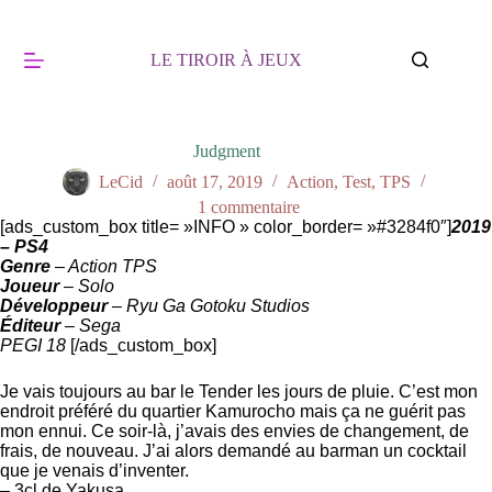
Passer
au
contenu
LE TIROIR À JEUX
Judgment
LeCid
août 17, 2019
Action
,
Test
,
TPS
1 commentaire
[ads_custom_box title= »INFO » color_border= »#3284f0″]
2019
– PS4
Genre
– Action TPS
Joueur
– Solo
Développeur
– Ryu Ga Gotoku Studios
Éditeur
– Sega
PEGI 18
[/ads_custom_box]
Je vais toujours au bar le Tender les jours de pluie. C’est mon
endroit préféré du quartier Kamurocho mais ça ne guérit pas
mon ennui. Ce soir-là, j’avais des envies de changement, de
frais, de nouveau. J’ai alors demandé au barman un cocktail
que je venais d’inventer.
– 3cl de Yakusa