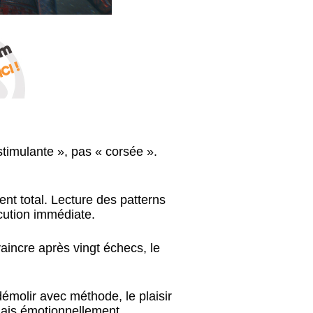
stimulante », pas « corsée ».
t total. Lecture des patterns
cution immédiate.
vaincre après vingt échecs, le
 démolir avec méthode, le plaisir
 mais émotionnellement