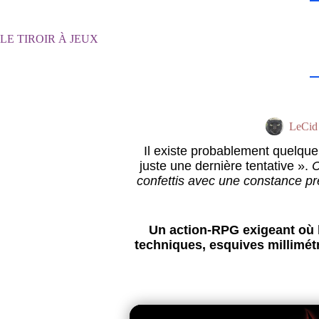
LE TIROIR À JEUX
LeCid
Il existe probablement quelque 
juste une dernière tentative ».
C
confettis avec une constance pre
Un action-RPG exigeant où 
techniques, esquives millimét