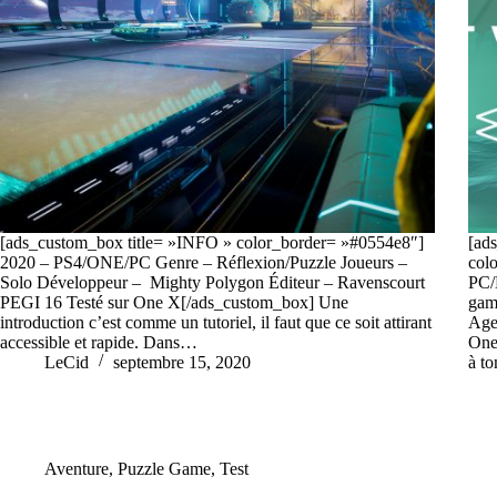
[ads_custom_box title= »INFO » color_border= »#0554e8″]
[ad
2020 – PS4/ONE/PC Genre – Réflexion/Puzzle Joueurs –
col
Solo Développeur – Mighty Polygon Éditeur – Ravenscourt
PC/
PEGI 16 Testé sur One X[/ads_custom_box] Une
gam
introduction c’est comme un tutoriel, il faut que ce soit attirant
Age
accessible et rapide. Dans…
One
LeCid
septembre 15, 2020
à to
Aventure
,
Puzzle Game
,
Test