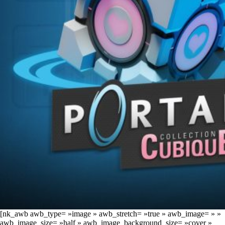
[nk_awb awb_type= »image » awb_stretch= »true » awb_image= » »
awb_image_size= »half » awb_image_background_size= »cover »