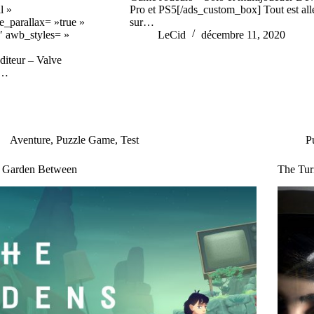
l »
Pro et PS5[/ads_custom_box] Tout est allé 
_parallax= »true »
sur…
 awb_styles= »
LeCid
décembre 11, 2020
iteur – Valve
]…
Aventure
,
Puzzle Game
,
Test
P
 Garden Between
The Tur