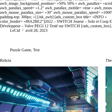
awb_image_background_position= »50% 50% » awb_parallax= »scrol
awb_parallax_speed= »1.2″ awb_parallax_mobile= »true » awb_mouse
awb_mouse_parallax_size= »30″ awb_mouse_parallax_speed= »1000″
padding-top: 300px; »] [/nk_awb] [ads_custom_box title= »INFO »
color_border= »#8A2BE2″]2022 – SWITCH Joueur – Solo et Coop Ed
Développeur – Valve PEGI 12 Testé sur SWITCH [/ads_custom_box
LeCid
avril 28, 2023
Puzzle Game
,
Test
Relicta
The