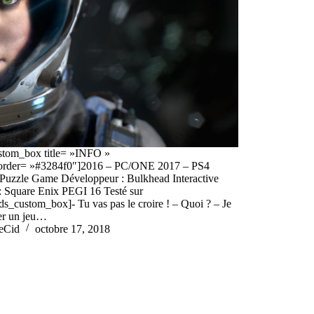
stom_box title= »INFO »
order= »#3284f0″]2016 – PC/ONE 2017 – PS4
 Puzzle Game Développeur : Bulkhead Interactive
 : Square Enix PEGI 16 Testé sur
s_custom_box]- Tu vas pas le croire ! – Quoi ? – Je
éer un jeu…
eCid
octobre 17, 2018