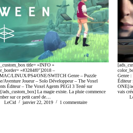
s_custom_box title= »INFO »
[ads_cu
or_border= »#3284f0″]2018 –
color_b
MAC/LINUX/PS4/ONE/SWITCH Genre – Puzzle
Genre :
e/Aventure Joueur – Solo Développeur – The Voxel
Éditeur
nts Éditeur – The Voxel Agents PEGI 3 Testé sur
ONE[/ad
[/ads_custom_box] La magie existe. La pluie commence
vais cr
mber sur ce petit carré de…
L
LeCid
janvier 22, 2019
1 commentaire