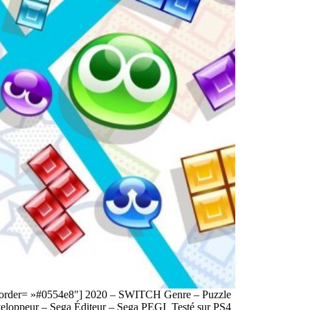
_border= »#0554e8″] 2020 – SWITCH Genre – Puzzle
veloppeur – Sega Éditeur – Sega PEGI Testé sur PS4