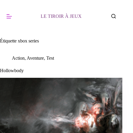
Passer
au
contenu
LE TIROIR À JEUX
Étiquette
xbox series
Action
,
Aventure
,
Test
Hollowbody