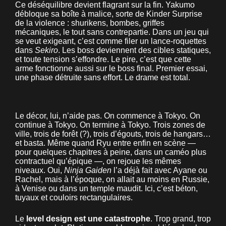
Ce déséquilibre devient flagrant sur la fin. Yakumo
débloque sa boîte à malice, sorte de Kinder Surprise
de la violence : shurikens, bombes, griffes
mécaniques, le tout sans contrepartie. Dans un jeu qui
se veut exigeant, c’est comme filer un lance-roquettes
dans
Sekiro
. Les boss deviennent des cibles statiques,
et toute tension s’effondre. Le pire, c’est que cette
arme fonctionne aussi sur le boss final. Premier essai,
une phase détruite sans effort. Le drame est total.
Le décor, lui, n’aide pas. On commence à Tokyo. On
continue à Tokyo. On termine à Tokyo. Trois zones de
ville, trois de forêt (?), trois d’égouts, trois de hangars…
et basta. Même quand Ryu entre enfin en scène —
pour quelques chapitres à peine, dans un caméo plus
contractuel qu’épique —, on rejoue les mêmes
niveaux. Oui,
Ninja Gaiden
l’a déjà fait avec Ayane ou
Rachel, mais à l’époque, on allait au moins en Russie,
à Venise ou dans un temple maudit. Ici, c’est béton,
tuyaux et couloirs rectangulaires.
Le
level design est une catastrophe
. Trop grand, trop