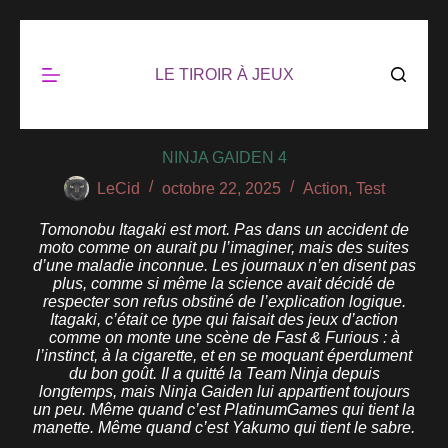
LE TIROIR À JEUX
NINJA GAIDEN 4
LeCid
octobre 22, 2025
Action
,
Test
Tomonobu Itagaki est mort. Pas dans un accident de
moto comme on aurait pu l’imaginer, mais des suites
d’une maladie inconnue. Les journaux n’en disent pas
plus, comme si même la science avait décidé de
respecter son refus obstiné de l’explication logique.
Itagaki, c’était ce type qui faisait des jeux d’action
comme on monte une scène de Fast & Furious : à
l’instinct, à la cigarette, et en se moquant éperdument
du bon goût. Il a quitté la Team Ninja depuis
longtemps, mais Ninja Gaiden lui appartient toujours
un peu. Même quand c’est PlatinumGames qui tient la
manette. Même quand c’est Yakumo qui tient le sabre.