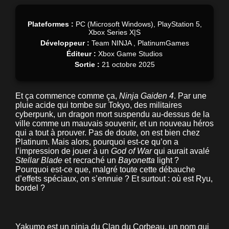
Plateformes :
PC (Microsoft Windows), PlayStation 5,
Xbox Series X|S
Développeur :
Team NINJA , PlatinumGames
Éditeur :
Xbox Game Studios
Sortie :
21 octobre 2025
Et ça commence comme ça,
Ninja Gaiden 4
. Par une
pluie acide qui tombe sur Tokyo, des militaires
cyberpunk, un dragon mort suspendu au-dessus de la
ville comme un mauvais souvenir, et un nouveau héros
qui a tout à prouver. Pas de doute, on est bien chez
Platinum. Mais alors, pourquoi est-ce qu’on a
l’impression de jouer à un
God of War
qui aurait avalé
Stellar Blade
et recraché un
Bayonetta
light ?
Pourquoi est-ce que, malgré toute cette débauche
d’effets spéciaux, on s’ennuie ? Et surtout : où est Ryu,
bordel ?
Yakumo est un ninja du Clan du Corbeau, un nom qui