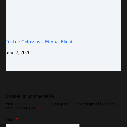
Test de Colossus – Eternal Blight
août 2, 2026
Laisser un commentaire
Votre adresse e-mail ne sera pas publiée.
Les champs obligatoires
sont indiqués avec
*
Nom
*