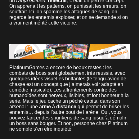
un
Ninja Gaiden
,
réfléchir
, c’était un peu le concept.
On apprenait les patterns, on punissait les erreurs, on
souffrait. Ici, on spamme les attaques de sang, on
regarde les ennemis exploser, et on se demande si on
a vraiment mérité cette victoire.
PlatinumGames a encore de beaux restes : les
combats de boss sont globalement très réussis, avec
quelques idées visuelles brillantes (le tengu-avion de
chasse est un concept que j’aimerais voir adapté en
comédie musicale). Les affrontements contre des
humanoïdes sont nerveux, lisibles, et font honneur à la
série. Mais le jeu cache un péché capital dans son
arsenal : une
arme à distance
qui permet de briser les
ennemis… depuis l’autre bout de l’arène. Oui, vous
pouvez lancer des shurikens de sang jusqu’à démolir
un boss sans bouger. Et non, personne chez Platinum
ne semble s’en être inquiété.