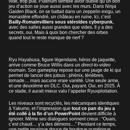
vide, trop plat. Platinum semble avoir oublié qu’un bon
jeu d’action se joue aussi avec les murs. Dans
Ninja
Gaiden Black
, on se battait dans un zeppelin exigu, un
monastère effondré, un château en ruine. Ici, c’est
Bailly-Romainvilliers sous stéroïdes cyberpunk
,
avec des salles aussi grandes que vides. Il y a des
secrets, oui. Mais à quoi bon chercher des orbes
quand tout le reste manque de nerf ?
Ryu Hayabusa, figure légendaire, héros de jaquette,
arrive comme Bruce Willis dans un
direct-to-video
roumain. Son gameplay repose sur une jauge de ki qui
permet de lancer des jutsus : phénix, ténèbres,
tornade… mais aucune vraie variété. Une seule arme,
et une deuxième en DLC. Oui, payant. Oui, en 2025. À
ce stade, il aurait mieux valu l’appeler Ryuxploitation.
Les niveaux sont recyclés, les mécaniques identiques
à Yakumo, et l’impression que
tout ce pan du jeu a
été collé à la fin d’un PowerPoint
devient difficile à
ignorer. Même ses dialogues sonnent creux : “Ouais,
c’est chaud… y’a des démons…” Pendant ce temps,
une petite musique douce de boutique numérique