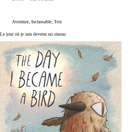
Aventure
,
Inclassable
,
Test
Le jour où je suis devenu un oiseau