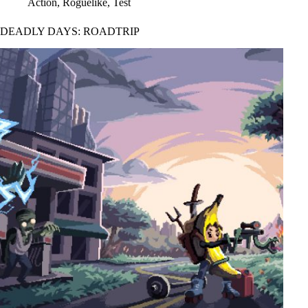
Action
,
Roguelike
,
Test
DEADLY DAYS: ROADTRIP