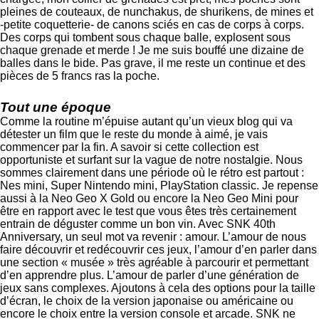
pleines de couteaux, de nunchakus, de shurikens, de mines et
-petite coquetterie- de canons sciés en cas de corps à corps.
Des corps qui tombent sous chaque balle, explosent sous
chaque grenade et merde ! Je me suis bouffé une dizaine de
balles dans le bide. Pas grave, il me reste un continue et des
pièces de 5 francs ras la poche.
Tout une époque
Comme la routine m’épuise autant qu’un vieux blog qui va
détester un film que le reste du monde à aimé, je vais
commencer par la fin. A savoir si cette collection est
opportuniste et surfant sur la vague de notre nostalgie. Nous
sommes clairement dans une période où le rétro est partout :
Nes mini, Super Nintendo mini, PlayStation classic. Je repense
aussi à la Neo Geo X Gold ou encore la Neo Geo Mini pour
être en rapport avec le test que vous êtes très certainement
entrain de déguster comme un bon vin. Avec SNK 40th
Anniversary, un seul mot va revenir : amour. L’amour de nous
faire découvrir et redécouvrir ces jeux, l’amour d’en parler dans
une section « musée » très agréable à parcourir et permettant
d’en apprendre plus. L’amour de parler d’une génération de
jeux sans complexes. Ajoutons à cela des options pour la taille
d’écran, le choix de la version japonaise ou américaine ou
encore le choix entre la version console et arcade. SNK ne