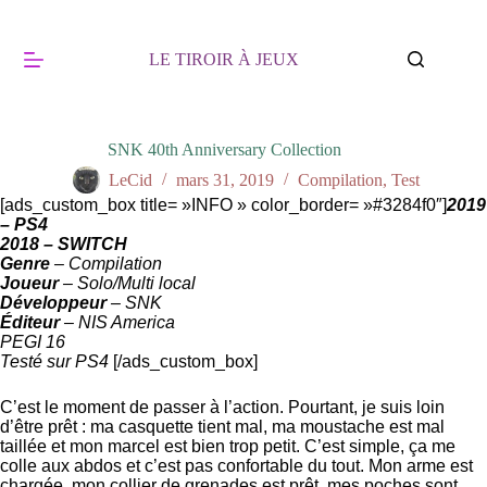
Passer
au
contenu
LE TIROIR À JEUX
SNK 40th Anniversary Collection
LeCid
mars 31, 2019
Compilation
,
Test
[ads_custom_box title= »INFO » color_border= »#3284f0″]
2019
– PS4
2018 – SWITCH
Genre
– Compilation
Joueur
– Solo/Multi local
Développeur
– SNK
Éditeur
– NIS America
PEGI 16
Testé sur PS4
[/ads_custom_box]
C’est le moment de passer à l’action. Pourtant, je suis loin
d’être prêt : ma casquette tient mal, ma moustache est mal
taillée et mon marcel est bien trop petit. C’est simple, ça me
colle aux abdos et c’est pas confortable du tout. Mon arme est
chargée, mon collier de grenades est prêt, mes poches sont