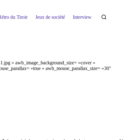
étro du Tiroir
Jeux de société
Interview
0-1.jpg » awb_image_background_size= »cover »
use_parallax= »true » awb_mouse_parallax_size= »30″