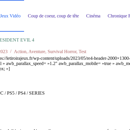
Jeux Vidéo
Coup de coeur, coup de tête
Cinéma
Chronique R
ESIDENT EVIL 4
2023
Action
,
Aventure
,
Survival Horror
,
Test
://letiroirajeux.fr/wp-content/uploads/2023/05/re4-header-2000×130
 » awb_parallax_speed= »1.2″ awb_parallax_mobile= »true » awb_mo
x; »]
C / PS5 / PS4 / SERIES