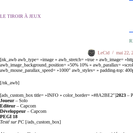
Passer
au
contenu
LE TIROIR À JEUX
R
LeCid
mai 22, 
[nk_awb awb_type= »image » awb_stretch= »true » awb_image= »https
awb_image_background_position= »50% 10% » awb_parallax= »scroll
awb_mouse_parallax_speed= »1000″ awb_styles= » padding-top: 400p
[/nk_awb]
[ads_custom_box title= »INFO » color_border= »#8A2BE2″]
2023
– P
Joueur
– Solo
Editeur
– Capcom
Développeur
– Capcom
PEGI 18
Testé sur PC
[/ads_custom_box]