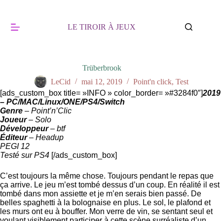
Passer
au
contenu
LE TIROIR À JEUX
Trüberbrook
LeCid
mai 12, 2019
Point'n click
,
Test
[ads_custom_box title= »INFO » color_border= »#3284f0″]
2019
– PC/MAC/Linux/ONE/PS4/Switch
Genre
– Point’n’Clic
Joueur
– Solo
Développeur
– btf
Éditeur
– Headup
PEGI 12
Testé sur PS4
[/ads_custom_box]
C’est toujours la même chose. Toujours pendant le repas que
ça arrive. Le jeu m’est tombé dessus d’un coup. En réalité il est
tombé dans mon assiette et je m’en serais bien passé. De
belles spaghetti à la bolognaise en plus. Le sol, le plafond et
les murs ont eu à bouffer. Mon verre de vin, se sentant seul et
voulant visiblement participer à cette scène surréaliste d’un