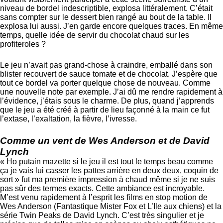
niveau de bordel indescriptible, explosa littéralement. C’était
sans compter sur le dessert bien rangé au bout de la table. Il
explosa lui aussi. J’en garde encore quelques traces. En même
temps, quelle idée de servir du chocolat chaud sur les
profiteroles ?
Le jeu n’avait pas grand-chose à craindre, emballé dans son
blister recouvert de sauce tomate et de chocolat. J’espère que
tout ce bordel va porter quelque chose de nouveau. Comme
une nouvelle note par exemple. J’ai dû me rendre rapidement à
l’évidence, j’étais sous le charme. De plus, quand j’apprends
que le jeu a été créé à partir de lieu façonné à la main ce fut
l’extase, l’exaltation, la fièvre, l’ivresse.
Comme un vent de Wes Anderson et de David
Lynch
« Ho putain mazette si le jeu il est tout le temps beau comme
ça je vais lui casser les pattes arrière en deux deux, coquin de
sort » fut ma première impression à chaud même si je ne suis
pas sûr des termes exacts. Cette ambiance est incroyable.
M’est venu rapidement à l’esprit les films en stop motion de
Wes Anderson (Fantastique Mister Fox et L’Ile aux chiens) et la
série Twin Peaks de David Lynch. C’est très singulier et je