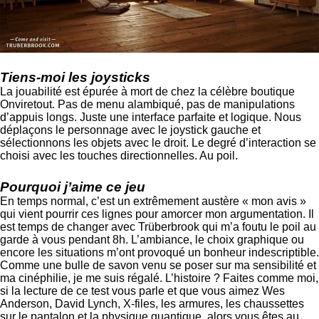
Tiens-moi les joysticks
La jouabilité est épurée à mort de chez la célèbre boutique
Onviretout. Pas de menu alambiqué, pas de manipulations
d’appuis longs. Juste une interface parfaite et logique. Nous
déplaçons le personnage avec le joystick gauche et
sélectionnons les objets avec le droit. Le degré d’interaction se
choisi avec les touches directionnelles. Au poil.
Pourquoi j’aime ce jeu
En temps normal, c’est un extrêmement austère « mon avis »
qui vient pourrir ces lignes pour amorcer mon argumentation. Il
est temps de changer avec Trüberbrook qui m’a foutu le poil au
garde à vous pendant 8h. L’ambiance, le choix graphique ou
encore les situations m’ont provoqué un bonheur indescriptible.
Comme une bulle de savon venu se poser sur ma sensibilité et
ma cinéphilie, je me suis régalé. L’histoire ? Faites comme moi,
si la lecture de ce test vous parle et que vous aimez Wes
Anderson, David Lynch, X-files, les armures, les chaussettes
sur le pantalon et la physique quantique, alors vous êtes au