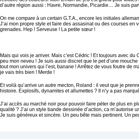
d’autre région aussi : Havre, Normandie, Picardie… Je suis par
On me compare à un certain G.T.A., encore les initiales allemande
J’ai mon propre style et faire des assasinat ou des courses en 
grenades. Hep ! Serveuse ! La petite sœur !
Mais qui vois je arriver. Mais c’est Cédric ! Et toujours avec du
peu mon neveu ! Je suis aussi discret que le pet d’une mouche u
tout mon univers qui l’est, banane ! Arrêtez de vous foutre de 
je vais très bien ! Merde !
Et voilà qu’arrive un autre mecton, Roland : il veut que je pre
histoire. Explosifs, dynamites et allumettes ? Il n’y a pas marqué
J’ai accès au marché noir pour pouvoir faire péter de plus en p
qualité ? J’ai un style bande dessinée d’action, ca m’autorise 
Je suis généreux et sincère. Un peu bête mais pertinent. Un peu