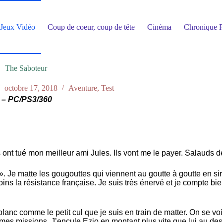
Jeux Vidéo
Coup de coeur, coup de tête
Cinéma
Chronique R
The Saboteur
octobre 17, 2018
Aventure
,
Test
 – PC/PS3/360
ont tué mon meilleur ami Jules. Ils vont me le payer. Salauds de
. Je matte les gougouttes qui viennent au goutte à goutte en sir
ins la résistance française. Je suis très énervé et je compte bi
lanc comme le petit cul que je suis en train de matter. On se vo
 mes missions. J’encule Ezio en montant plus vite que lui au de