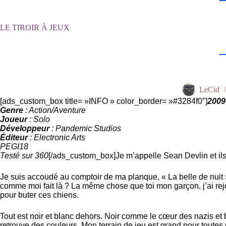
Passer
au
contenu
LE TIROIR À JEUX
LeCid
[ads_custom_box title= »INFO » color_border= »#3284f0″]
2009
Genre
: Action/Aventure
Joueur
: Solo
Développeur
: Pandemic Studios
Éditeur
: Electronic Arts
PEGI18
Testé sur 360
[/ads_custom_box]Je m’appelle Sean Devlin et ils 
Je suis accoudé au comptoir de ma planque, « La belle de nuit »
comme moi fait là ? La même chose que toi mon garçon, j’ai rejo
pour buter ces chiens.
Tout est noir et blanc dehors. Noir comme le cœur des nazis et b
retrouve des couleurs. Mon terrain de jeu est grand pour toutes