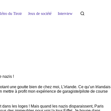
étro du Tiroir
Jeux de société
Interview
 nazis !
otant une goutte bien de chez moi, L’irlande. Ce qu’un Irlandais
en mettre à profit mon expérience de garagiste/pilote de course
it dans les loges ! Mais quand les nazis disparaissent, Paris
ssus des immeubles pour voir la tour Eiffel. Je bouge dans