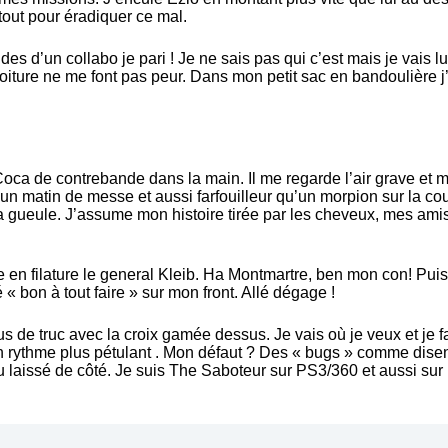
tout pour éradiquer ce mal.
s d’un collabo je pari ! Je ne sais pas qui c’est mais je vais lui
voiture ne me font pas peur. Dans mon petit sac en bandoulière j
 Coca de contrebande dans la main. Il me regarde l’air grave et m
n matin de messe et aussi farfouilleur qu’un morpion sur la cou
ma gueule. J’assume mon histoire tirée par les cheveux, mes amis
nne en filature le general Kleib. Ha Montmartre, ben mon con! Pu
 « bon à tout faire » sur mon front. Allé dégage !
lus de truc avec la croix gamée dessus. Je vais où je veux et je
un rythme plus pétulant . Mon défaut ? Des « bugs » comme disen
 laissé de côté. Je suis The Saboteur sur PS3/360 et aussi sur 