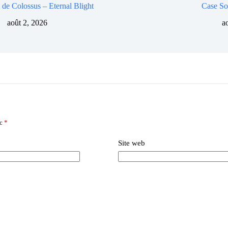
 de Colossus – Eternal Blight
Case So
août 2, 2026
a
ec
*
Site web