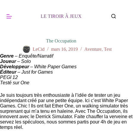
Passer
au
contenu
LE TIROIR À JEUX
The Occupation
LeCid
mars 16, 2019
Aventure
,
Test
Genre
– Enquête/Narratif
Joueur
– Solo
Développeur
– White Paper Games
Éditeur
– Just for Games
PEGI 12
Testé sur One
Je suis toujours très enthousiaste à l’idée de tester un jeu
indépendant créé par une petite équipe. Ici c’est White Paper
Games. Chic ! Ils ont fait Ether One, un walking simulator très
surprenant qui m’a tenu en haleine. Avec The Occupation, ils
innovent avec le Derrick Simulator. Faite chauffer la verveine et
servez les spéculoos, nous sommes partis pour 4h de jeu en
temps réel.