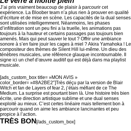
Le verre à moitié plein
J’ai pris vraiment beaucoup de plaisir à parcourir cet
expérience. La Bloober team n’a plus rien à prouver en qualité
d’écriture et de mise en scène. Les capacités de la dual senses
sont utilisées intelligemment. Néanmoins, les phases
d’infiltration sont un peu fini a la truelle, les animations pas
toujours à la hauteur et certains passages pas toujours bien
amenés. Mais qui peut sauver le tout ? Offrir une ambiance
sonore à s’en faire jouir les cages à miel ? Akira Yamahoka ! Le
compositeur des thèmes de Silent Hill lui-même. Un dieu des
ténèbres musicales, une référence glauque incontournable. Il
signe ici un chef d’œuvre auditif qui est déjà dans ma playlist
musicale.
[ads_custom_box title= »MON AVIS »
color_border= »#8A2BE2″]Très déçu par la version de Blair
Witch et fan de Layers of fear 2, j’étais méfiant de ce The
Medium. La surprise est pourtant bien là. Une histoire très bien
écrite, une direction artistique sublime et une dual senses
exploité au mieux. C’est certes linéaire mais tellement bon à
parcourir quand on aime les ambiance lancinantes et peu
propice à l’action.
TRÈS BON
[/ads_custom_box]