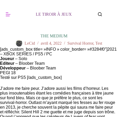
Passer
au
contenu
LE TIROIR À JEUX
THE MEDIUM
LeCid
avril 4, 2022
Survival Horror
,
Test
[ads_custom_box title= »INFO » color_border= »#3284f0″]2021
– XBOX SERIES / PS5 / PC
Joueur
– Solo
Editeur
– Bloober Team
Développeur
– Bloober Team
PEGI 18
Testé sur PS5 [/ads_custom_box]
J’adore me faire peur. J’adore aussi les films d’horreur. Les
plus insoutenables étant les comédies françaises à titre jaune
sur fond bleu. Mais ce que je préfère le plus, ce sont les
survival-horror. Outlast m’ayant marqué les fesses au fer rouge
en 2013, je cherche souvent la pépite qui saura me faire peur
et réfléchir. Silent Hill 2 me guette et me juge depuis son trône.
Quand j’apprend que les créateurs de Layers of fear vont