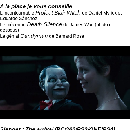
A la place je vous conseille
Project Blair Witch
L’incontournable
de Daniel Myrick et
Eduardo Sánchez
Death Silence
Le méconnu
de James Wan (photo ci-
dessous)
Candyman
Le génial
de Bernard Rose
Slender : The arrival (PC/360/PS3/ONE/PS4)