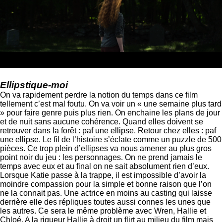
Ellipstique-moi
On va rapidement perdre la notion du temps dans ce film
tellement c’est mal foutu. On va voir un « une semaine plus tard
» pour faire genre puis plus rien. On enchaine les plans de jour
et de nuit sans aucune cohérence. Quand elles doivent se
retrouver dans la forêt : paf une ellipse. Retour chez elles : paf
une ellipse. Le fil de l’histoire s’éclate comme un puzzle de 500
pièces. Ce trop plein d’ellipses va nous amener au plus gros
point noir du jeu : les personnages. On ne prend jamais le
temps avec eux et au final on ne sait absolument rien d’eux.
Lorsque Katie passe à la trappe, il est impossible d’avoir la
moindre compassion pour la simple et bonne raison que l’on
ne la connait pas. Une actrice en moins au casting qui laisse
derrière elle des répliques toutes aussi connes les unes que
les autres. Ce sera le même problème avec Wren, Hallie et
Chloé. A la rigueur Hallie à droit un flirt au milieu du film mais