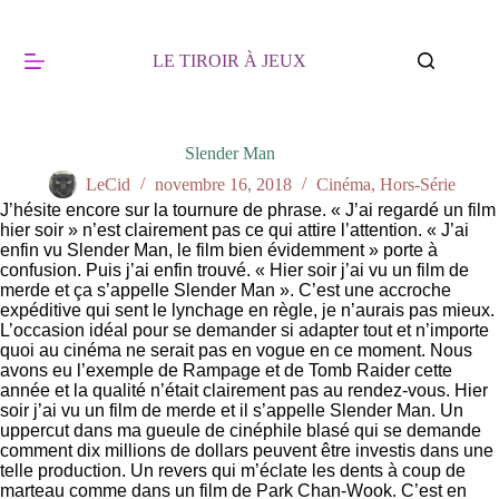
Passer
au
contenu
LE TIROIR À JEUX
Slender Man
LeCid
novembre 16, 2018
Cinéma
,
Hors-Série
J’hésite encore sur la tournure de phrase. « J’ai regardé un film
hier soir » n’est clairement pas ce qui attire l’attention. « J’ai
enfin vu Slender Man, le film bien évidemment » porte à
confusion. Puis j’ai enfin trouvé. « Hier soir j’ai vu un film de
merde et ça s’appelle Slender Man ». C’est une accroche
expéditive qui sent le lynchage en règle, je n’aurais pas mieux.
L’occasion idéal pour se demander si adapter tout et n’importe
quoi au cinéma ne serait pas en vogue en ce moment. Nous
avons eu l’exemple de Rampage et de Tomb Raider cette
année et la qualité n’était clairement pas au rendez-vous. Hier
soir j’ai vu un film de merde et il s’appelle Slender Man. Un
uppercut dans ma gueule de cinéphile blasé qui se demande
comment dix millions de dollars peuvent être investis dans une
telle production. Un revers qui m’éclate les dents à coup de
marteau comme dans un film de Park Chan-Wook. C’est en