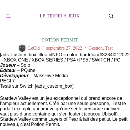
Passer
au
contenu
LE TIROIR À JEUX
POTION PERMIT
LeCid
septembre 27, 2022
Gestion
,
Test
[ads_custom_box title= »INFO » color_border= »#3284f0″]2022
– XBOX ONE / XBOX SERIES / PS4 / PS5 / SWITCH / PC
Joueur
– Solo
Editeur
– PQube
Développeur
– MassHive Media
PEGI 7
Testé sur Switch [/ads_custom_box]
Stardew Valley est un jeu exceptionnel qui prend encore de
l’ampleur actuellement. Crée par une seule personne, il est le
parfait exemple qui prouve qu’une seule personne motivée
vaut plus d’une centaine qui s’en foutent (coucou Ubisoft).
Stardew Valley comme Layers of Fear à fait des petits. Le petit
nouveau, c’est Potion Permit.