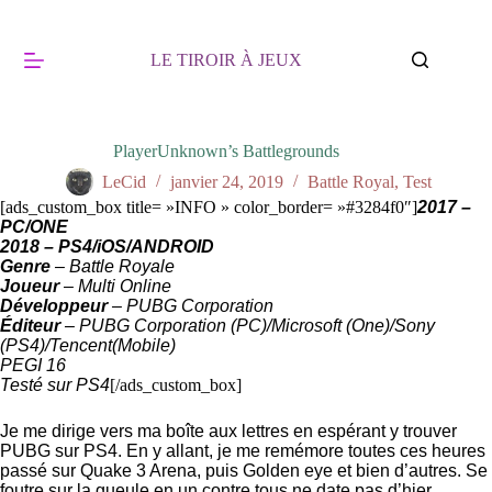
Passer
au
contenu
LE TIROIR À JEUX
PlayerUnknown’s Battlegrounds
LeCid
janvier 24, 2019
Battle Royal
,
Test
[ads_custom_box title= »INFO » color_border= »#3284f0″]
2017 –
PC/ONE
2018 – PS4/iOS/ANDROID
Genre
– Battle Royale
Joueur
– Multi Online
Développeur
– PUBG Corporation
Éditeur
– PUBG Corporation (PC)/Microsoft (One)/Sony
(PS4)/Tencent(Mobile)
PEGI 16
Testé sur PS4
[/ads_custom_box]
Je me dirige vers ma boîte aux lettres en espérant y trouver
PUBG sur PS4. En y allant, je me remémore toutes ces heures
passé sur Quake 3 Arena, puis Golden eye et bien d’autres. Se
foutre sur la gueule en un contre tous ne date pas d’hier.