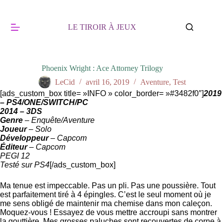
Passer
au
contenu
LE TIROIR À JEUX
Phoenix Wright : Ace Attorney Trilogy
LeCid
avril 16, 2019
Aventure
,
Test
[ads_custom_box title= »INFO » color_border= »#3482f0″]
2019
– PS4/ONE/SWITCH/PC
2014 – 3DS
Genre
– Enquête/Aventure
Joueur
– Solo
Développeur
– Capcom
Éditeur
– Capcom
PEGI 12
Testé sur PS4
[/ads_custom_box]
Ma tenue est impeccable. Pas un pli. Pas une poussière. Tout
est parfaitement tiré à 4 épingles. C’est le seul moment où je
me sens obligé de maintenir ma chemise dans mon caleçon.
Moquez-vous ! Essayez de vous mettre accroupi sans montrer
la gouttière. Mes grosses paluches sont recouvertes de corne à