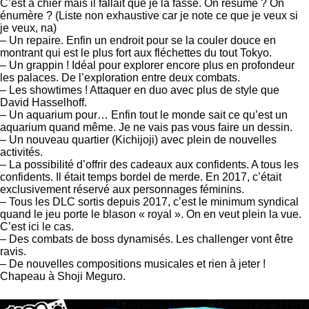
C’est à chier mais il fallait que je la fasse. On résume ? On
énumère ? (Liste non exhaustive car je note ce que je veux si
je veux, na)
– Un repaire. Enfin un endroit pour se la couler douce en
montrant qui est le plus fort aux fléchettes du tout Tokyo.
– Un grappin ! Idéal pour explorer encore plus en profondeur
les palaces. De l’exploration entre deux combats.
– Les showtimes ! Attaquer en duo avec plus de style que
David Hasselhoff.
– Un aquarium pour… Enfin tout le monde sait ce qu’est un
aquarium quand même. Je ne vais pas vous faire un dessin.
– Un nouveau quartier (Kichijoji) avec plein de nouvelles
activités.
– La possibilité d’offrir des cadeaux aux confidents. A tous les
confidents. Il était temps bordel de merde. En 2017, c’était
exclusivement réservé aux personnages féminins.
– Tous les DLC sortis depuis 2017, c’est le minimum syndical
quand le jeu porte le blason « royal ». On en veut plein la vue.
C’est ici le cas.
– Des combats de boss dynamisés. Les challenger vont être
ravis.
– De nouvelles compositions musicales et rien à jeter !
Chapeau à Shoji Meguro.