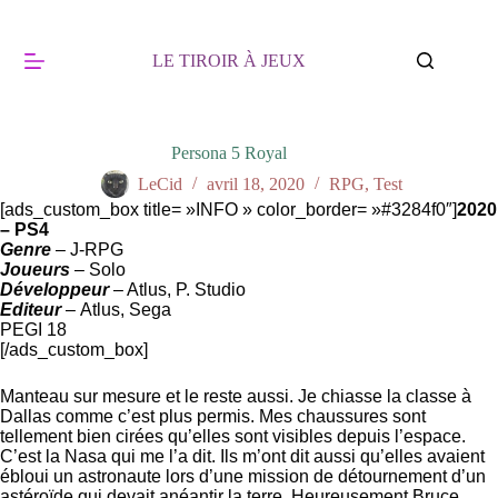
Passer
au
contenu
LE TIROIR À JEUX
Persona 5 Royal
LeCid
avril 18, 2020
RPG
,
Test
[ads_custom_box title= »INFO » color_border= »#3284f0″]
2020
– PS4
Genre
– J-RPG
Joueurs
– Solo
Développeur
–
Atlus, P. Studio
Editeur
–
Atlus, Sega
PEGI 18
[/ads_custom_box]
Manteau sur mesure et le reste aussi. Je chiasse la classe à
Dallas comme c’est plus permis. Mes chaussures sont
tellement bien cirées qu’elles sont visibles depuis l’espace.
C’est la Nasa qui me l’a dit. Ils m’ont dit aussi qu’elles avaient
ébloui un astronaute lors d’une mission de détournement d’un
astéroïde qui devait anéantir la terre. Heureusement Bruce