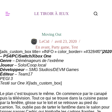
Passer
au
contenu
LE TIROIR À JEUX
Moving Out
LeCid
avril 23, 2020
En avant
,
Party game
,
Test
[ads_custom_box title= »INFO » color_border= »#3284f0″]
2020
– PS4/PC/Switch/Xbox One
Genre
– Déménageurs de l’extrême
Joueur
– Solo/Coop local
Développeur
– SMG Studios/DEVM Games
Éditeur
– Team17
PEGI 3
Testé sur One X
[/ads_custom_box]
Le plan c’est toujours le même. On commence par le canapé
puis la télévision. Tout ce qui se trouve dans la cuisine passe
par la fenêtre, glisse sur le toit et se retrouve au pied du
camion. Toi, oublie pas de tarter le fantôme dans le salon pour
laisser passer Cedric qui trimballe les cartons fragiles. Je