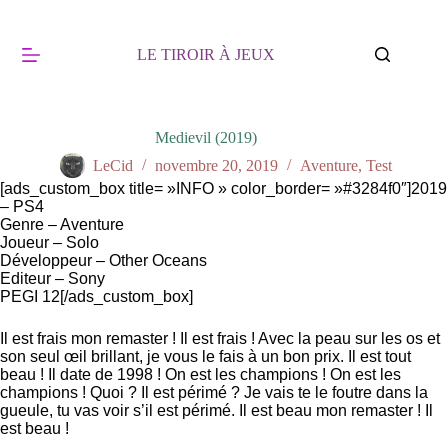
Passer
au
contenu
LE TIROIR À JEUX
Medievil (2019)
LeCid
novembre 20, 2019
Aventure
,
Test
[ads_custom_box title= »INFO » color_border= »#3284f0″]2019
– PS4
Genre – Aventure
Joueur – Solo
Développeur – Other Oceans
Editeur – Sony
PEGI 12[/ads_custom_box]
Il est frais mon remaster ! Il est frais ! Avec la peau sur les os et
son seul œil brillant, je vous le fais à un bon prix. Il est tout
beau ! Il date de 1998 ! On est les champions ! On est les
champions ! Quoi ? Il est périmé ? Je vais te le foutre dans la
gueule, tu vas voir s’il est périmé. Il est beau mon remaster ! Il
est beau !