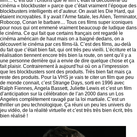
film… C’est dur ! Disons que le film c’était la découverte du
cinéma « blockbuster » parce que c’était vraiment l’époque des
blockbusters intelligents et d’auteur. On avait les Die Hard, qui
étaient incroyables. Il y avait l’Arme fatale, les Alien, Terminator,
Robocop, Conan le barbare… Tous ces films super iconiques
pour nous qui ont emmené vraiment beaucoup de ludique dans
le cinéma. Ce qui fait que certains français ont regardé le
cinéma américain de haut mais on a baigné dedans, on a
découvert le cinéma par ces films-là. C’est des films, au-delà
du fait que c’était bien fait, qui ont très peu vieilli. L’écriture et la
réalisation tiennent encore très bien la route, on sent qu’il y a
une personne derrière qui a envie de dire quelque chose et ça
fait plaisir. Contrairement à aujourd’hui où on a l’impression
que les blockbusters sont des produits. Très bien fait mais ça
reste des produits. Pour la VHS je vais te citer un film que peu
de monde connait, c’est Strange Days, sorti en 1996 avec
Ralph Fiennes, Angela Bassett, Juliette Lewis et c’est un film
d’anticipation sur la célébration de l’an 2000 dans un Los
Angeles complètement ravagé par la loi martiale. C’est un
thriller un peu technologique. Ça réuni un peu les univers du
jeu vidéo, de la réalité virtuelle et c’est très très bien écrit, très
bien réalisé !