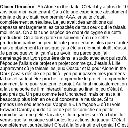
Olivier Derivière
: Ah Alone in the dark ! C’était il y a plus de 10
ans pour moi maintenant. Ça a été une expérience absolument
géniale déjà c’était mon premier AAA, ensuite c’était
complètement surréaliste. Le jeu avait des ambitions qui
dépassaient largement les capacités de tout ceux qui le faisait,
moi inclus. On a fait une espèce de chant de cygne sur cette
production. On a tous gardé un souvenir ému de cette
production parfois un peu difficile pour certains plus que d’autre
mais globalement la musique ça a été un élément plutôt réussi.
Je pense que voilà, ça n’a pu avoir lieu parce que j’ai
déménagé sur Lyon pour être dans le studio avec eux puisqu’à
l’époque j’allais de projet en projet comme ça. J’étais à Lille
auparavant où je faisais les jeux Obscur et là pour Alone in the
Dark j’avais décidé de partir à Lyon pour passer mes journées
là-bas et surtout être proche, comprendre le projet, comprendre
comment faire pour soutenir le projet. Au final musicalement on
a fait une sorte de film interactif puisqu’au final le jeu c’était à
peu près ça. Un peu comme les Uncharted, mais on est allé
beaucoup plus loin en ce qui concerne la musique. Si tu
prends une séquence qui s’appelle « La façade » où tu vois
Edward Carnby qui doit aller de petite corniche en petite
corniche sur une petite façade, si tu regardes sur YouTube, tu
verras que la musique suit toutes les actions du joueur. C’était
complètement surréaliste ! C’est à la fois inutile et génial ! C’est