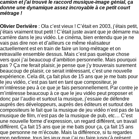
camion et j’ai trouvé le raccord musique-image génial, ça
donne une dynamique assez incroyable à ce petit court
métrage !
Olivier Derivière
: Ola c’est vieux ! C’était en 2003, j’étais petit,
j’étais vraiment tout petit ! C’était juste avant que je démarre ma
carrière dans le jeu vidéo. Le cinéma, bien entendu que je ne
vais pas dire non et d’ailleurs ce même réalisateur
actuellement est en train de faire un long-métrage et on
retravaille ensemble dessus. Mais c’est pas quelque chose
vers quoi j’ai beaucoup d’ambition personnelle. Mais pourquoi
pas ? Ça me ferait plaisir, je pense que j’y trouverais surement
beaucoup de plaisir, ce serait intéressant, c’est une nouvelle
expérience. Cela dit, ça fait plus de 15 ans que je me bats pour
le jeu vidéo, c’est pas tant en tant que compositeur, je
m’intéresse peu à ce que je fais personnellement. Par contre je
m’intéresse beaucoup à ce que le jeu vidéo peut proposer et
donc par l’audio et surtout la musique, j’essaie de défendre
auprès des développeurs, auprès des éditeurs et surtout des
compositeurs le fait que la musique de jeu vidéo n’est pas de la
musique de film, n’est pas de la musique de pub, etc… C’est
une nouvelle forme d’expression, un regard différent, un travail
différent. Ça fait 15 ans que je me bats pour ça, ça fait 15 ans
que personne ne m’écoute. Mais la différence, si tu regardes
mon pedigree, tous les jeux que j’ai pu faire jusqu’à présent