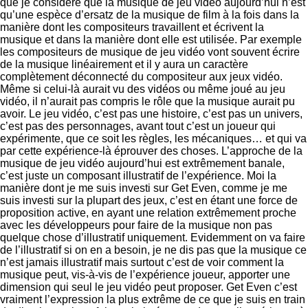
que je considère que la musique de jeu vidéo aujourd’hui n’est
qu’une espèce d’ersatz de la musique de film à la fois dans la
manière dont les compositeurs travaillent et écrivent la
musique et dans la manière dont elle est utilisée. Par exemple
les compositeurs de musique de jeu vidéo vont souvent écrire
de la musique linéairement et il y aura un caractère
complètement déconnecté du compositeur aux jeux vidéo.
Même si celui-là aurait vu des vidéos ou même joué au jeu
vidéo, il n’aurait pas compris le rôle que la musique aurait pu
avoir. Le jeu vidéo, c’est pas une histoire, c’est pas un univers,
c’est pas des personnages, avant tout c’est un joueur qui
expérimente, que ce soit les règles, les mécaniques… et qui va
par cette expérience-là éprouver des choses. L’approche de la
musique de jeu vidéo aujourd’hui est extrêmement banale,
c’est juste un composant illustratif de l’expérience. Moi la
manière dont je me suis investi sur Get Even, comme je me
suis investi sur la plupart des jeux, c’est en étant une force de
proposition active, en ayant une relation extrêmement proche
avec les développeurs pour faire de la musique non pas
quelque chose d’illustratif uniquement. Evidemment on va faire
de l’illustratif si on en a besoin, je ne dis pas que la musique ce
n’est jamais illustratif mais surtout c’est de voir comment la
musique peut, vis-à-vis de l’expérience joueur, apporter une
dimension qui seul le jeu vidéo peut proposer. Get Even c’est
vraiment l’expression la plus extrême de ce que je suis en train