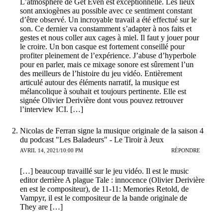
L’atmosphère de Get Even est exceptionnelle. Les lieux
sont anxiogènes au possible avec ce sentiment constant
d’être observé. Un incroyable travail a été effectué sur le
son. Ce dernier va constamment s’adapter à nos faits et
gestes et nous coller aux cages à miel. Il faut y jouer pour
le croire. Un bon casque est fortement conseillé pour
profiter pleinement de l’expérience. J’abuse d’hyperbole
pour en parler, mais ce mixage sonore est sûrement l’un
des meilleurs de l’histoire du jeu vidéo. Entièrement
articulé autour des éléments narratif, la musique est
mélancolique à souhait et toujours pertinente. Elle est
signée Olivier Derivière dont vous pouvez retrouver
l’interview ICI. […]
Nicolas de Ferran signe la musique originale de la saison 4
du podcast "Les Baladeurs" - Le Tiroir à Jeux
AVRIL 14, 2021/10:00 PM
RÉPONDRE
[…] beaucoup travaillé sur le jeu vidéo. Il est le music
editor derrière A plague Tale : innocence (Olivier Derivière
en est le compositeur), de 11-11: Memories Retold, de
Vampyr, il est le compositeur de la bande originale de
They are […]