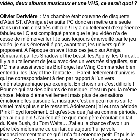
vidéo, deux albums musicaux et une VHS, ce serait quoi ?
Olivier Derivière
: Ma chambre était couverte de disquette
d’Atari ST, d’Amiga et ensuite PC donc en mettre une seule
dans un tiroir, c’est très difficile ! Il y a eu tellement d’expérience
fabuleuse ! C’est compliqué parce que le jeu vidéo n’a de
cesse de m’émerveiller ! Je suis toujours émerveillé par le jeu
vidéo, je suis émerveillé par, avant tout, les univers qu’ils
proposent. A l’époque on avait tous ces jeux sur Amiga
démarrant par les Shadow of the beast, les Agony, les Unreal…
Il y a eu tellement de jeux avec des univers très singuliers, sur
PC mais aussi avec les BioForge, les Wing Commander bien
entendu, les Day of the Tentacle… Pareil, tellement d’univers
qui ne correspondaient à rien par rapport à l’univers
cinématographique par exemple. En choisir un c’est difficile !
Pour ce qui est des albums de musique, c’est un peu la même
chose. Moins d’émerveillement mais plus de sensations
émotionnelles puisque la musique c’est un peu moins sur le
visuel mais plus sur le ressenti. Adolescent j’ai eut ma période
Pink Floyd forcément. Et qu’est-ce que j’ai eu comme période,
j’en ai eu plein ! J’ai écouté ce que mon père écoutait en fait :
du Kate Bush, du Tom Waits… J’ai eu la chance d’avoir un
père très mélomane ce qui fait qu’aujourd’hui je vole
inconsciemment tout ce qu’il m’a fait entendre petit. Et puis le