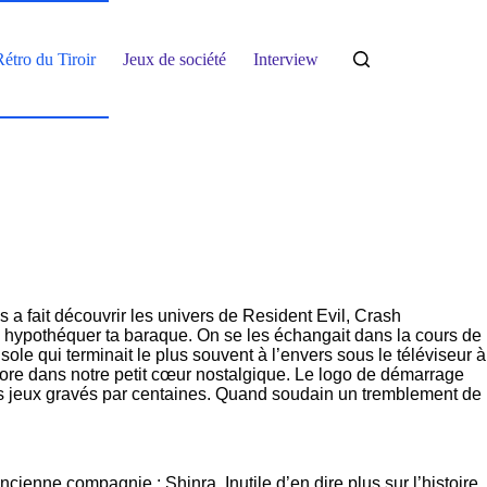
étro du Tiroir
Jeux de société
Interview
 fait découvrir les univers de Resident Evil, Crash
e hypothéquer ta baraque. On se les échangait dans la cours de
ole qui terminait le plus souvent à l’envers sous le téléviseur à
core dans notre petit cœur nostalgique. Le logo de démarrage
c des jeux gravés par centaines. Quand soudain un tremblement de
enne compagnie : Shinra. Inutile d’en dire plus sur l’histoire.