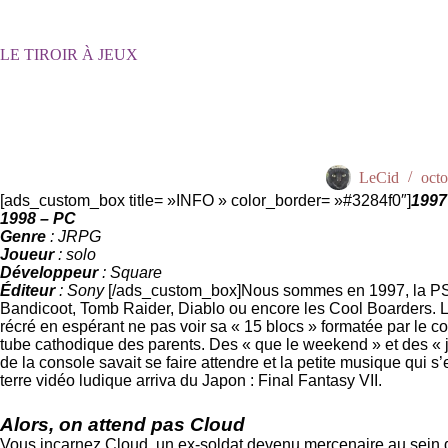
Passer
au
contenu
LE TIROIR À JEUX
LeCid
octo
[ads_custom_box title= »INFO » color_border= »#3284f0″]
1997
1998 – PC
Genre
: JRPG
Joueur
: solo
Développeur
: Square
Éditeur
: Sony
[/ads_custom_box]Nous sommes en 1997, la PSOne
Bandicoot, Tomb Raider, Diablo ou encore les Cool Boarders. Le
récré en espérant ne pas voir sa « 15 blocs » formatée par le co
tube cathodique des parents. Des « que le weekend » et des « j
de la console savait se faire attendre et la petite musique qui 
terre vidéo ludique arriva du Japon : Final Fantasy VII.
Alors, on attend pas Cloud
Vous incarnez Cloud, un ex-soldat devenu mercenaire au sein du