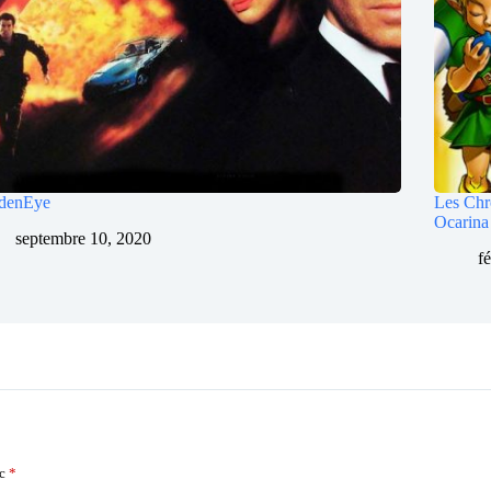
denEye
Les Chr
Ocarina
septembre 10, 2020
f
ec
*