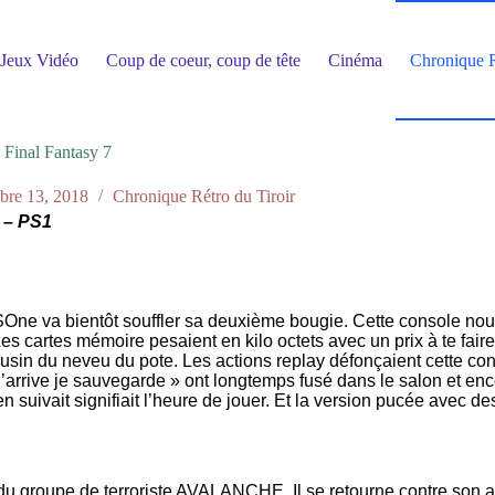
Jeux Vidéo
Coup de coeur, coup de tête
Cinéma
Chronique R
Final Fantasy 7
bre 13, 2018
Chronique Rétro du Tiroir
 – PS1
 va bientôt souffler sa deuxième bougie. Cette console nous a
s cartes mémoire pesaient en kilo octets avec un prix à te fair
usin du neveu du pote. Les actions replay défonçaient cette cons
’arrive je sauvegarde » ont longtemps fusé dans le salon et en
s’en suivait signifiait l’heure de jouer. Et la version pucée ave
 groupe de terroriste AVALANCHE. Il se retourne contre son anci