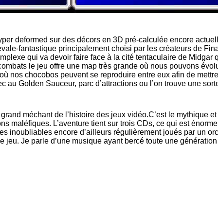
er deformed sur des décors en 3D pré-calculée encore actuellem
ale-fantastique principalement choisi par les créateurs de Final
lexe qui va devoir faire face à la cité tentaculaire de Midgar q
combats le jeu offre une map très grande où nous pouvons évolu
ch où nos chocobos peuvent se reproduire entre eux afin de mett
vec au Golden Sauceur, parc d’attractions ou l’on trouve une so
 grand méchant de l’histoire des jeux vidéo.C’est le mythique et
s maléfiques. L’aventure tient sur trois CDs, ce qui est énorme 
inoubliables encore d’ailleurs régulièrement joués par un orc
jeu. Je parle d’une musique ayant bercé toute une génération 