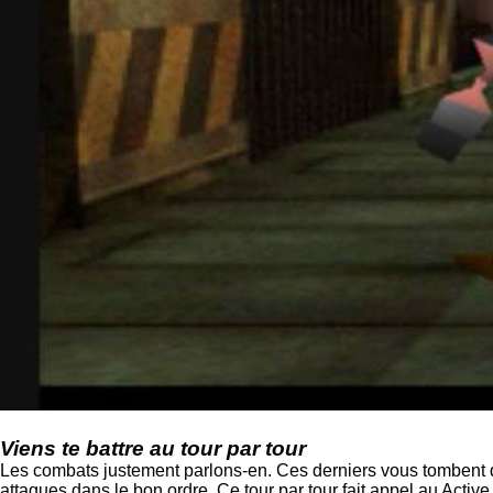
Viens te battre au tour par tour
Les combats justement parlons-en. Ces derniers vous tombent de
attaques dans le bon ordre. Ce tour par tour fait appel au Activ