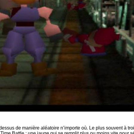
ssus de manière aléatoire n’importe où. Le plus souvent à troi
e Time Battle : une jauge qui se remplit plus ou moins vite pour