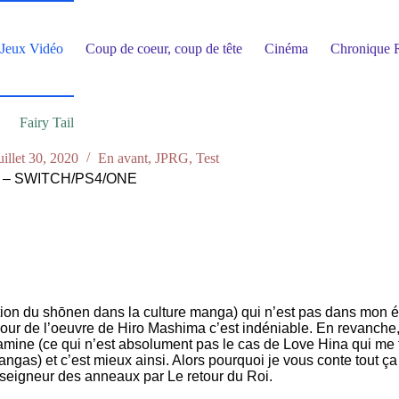
Jeux Vidéo
Coup de coeur, coup de tête
Cinéma
Chronique R
Fairy Tail
uillet 30, 2020
En avant
,
JPRG
,
Test
020 – SWITCH/PS4/ONE
nition du shōnen dans la culture manga) qui n’est pas dans mon 
l’humour de l’oeuvre de Hiro Mashima c’est indéniable. En revanc
l’amine (ce qui n’est absolument pas le cas de Love Hina qui me f
as) et c’est mieux ainsi. Alors pourquoi je vous conte tout ça ? 
 seigneur des anneaux par Le retour du Roi.