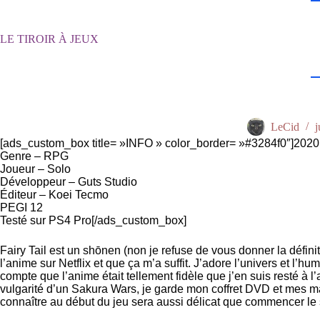
Passer
au
contenu
LE TIROIR À JEUX
LeCid
j
[ads_custom_box title= »INFO » color_border= »#3284f0″]2
Genre – RPG
Joueur – Solo
Développeur – Guts Studio
Éditeur – Koei Tecmo
PEGI 12
Testé sur PS4 Pro[/ads_custom_box]
Fairy Tail est un shōnen (non je refuse de vous donner la défi
l’anime sur Netflix et que ça m’a suffit. J’adore l’univers et 
compte que l’anime était tellement fidèle que j’en suis resté à 
vulgarité d’un Sakura Wars, je garde mon coffret DVD et mes mang
connaître au début du jeu sera aussi délicat que commencer le