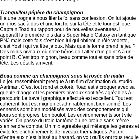
Tranquillou pépère du champignon
Il a une trogne à nous filer la foi sans confession. On lui ajoute
un gros sac à dos et une torche sur la tête et le tour est joué.
Captain Toad au rapport pour de nouvelles aventures. Il
apparaît la première fois dans Super Mario Galaxy en tant que
PNJ mais cette fois c’est bien lui qui obtient le rôle vedette,
c’est Yoshi qui va être jaloux. Mais quelle forme prend le jeu ?
Des minis niveaux où notre héros doit aller d’un point A à un
point B. C’est trop mignon, beau comme tout et sans prise de
tête. Les détails arrivent.
Beau comme un champignon sous la rosée du matin
Le jeu ressemblerait presque à un film d’animation du studio
Aartman. C’est tout rond et coloré. Toad est à croquer avec sa
gueule d’ange et les premiers niveaux sont très agréables à
parcourir. Le travail graphique effectué est excellent. Tout est
cohérent, tout est mignon et admirablement bien animé. Les
ennemis sont bien modélisés avec des comportements qui
leurs sont propres, bon boulot. Les environnements sont vite
variés. On passe du train fantôme à une prairie sans même
s’en rendre compte. Un mix agréable qui mélange les genres et
évite les enchaînements de niveaux thématiques. Aucun
d’entre eux n’est laissé au hasard, on voit qu’ils ont tous reçu le