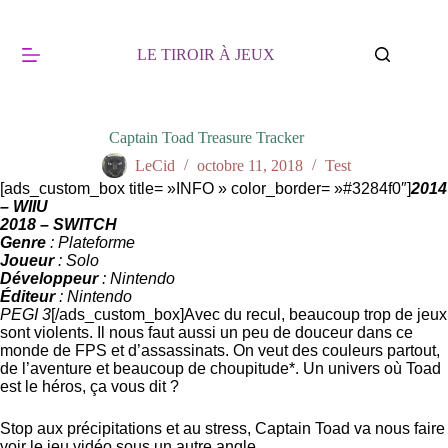
Passer
au
contenu
LE TIROIR À JEUX
Captain Toad Treasure Tracker
LeCid
octobre 11, 2018
Test
[ads_custom_box title= »INFO » color_border= »#3284f0″]
2014
– WIIU
2018 – SWITCH
Genre
: Plateforme
Joueur
: Solo
Développeur
: Nintendo
Éditeur
: Nintendo
PEGI 3
[/ads_custom_box]Avec du recul, beaucoup trop de jeux
sont violents. Il nous faut aussi un peu de douceur dans ce
monde de FPS et d’assassinats. On veut des couleurs partout,
de l’aventure et beaucoup de choupitude*. Un univers où Toad
est le héros, ça vous dit ?
Stop aux précipitations et au stress, Captain Toad va nous faire
voir le jeu vidéo sous un autre angle.