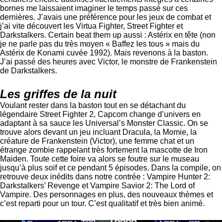
bornes me laissaient imaginer le temps passé sur ces
dernières. J’avais une préférence pour les jeux de combat et
j’ai vite découvert les Virtua Fighter, Street Fighter et
Darkstalkers. Certain beat them up aussi : Astérix en tête (non
je ne parle pas du très moyen « Baffez les tous » mais du
Astérix de Konami cuvée 1992). Mais revenons à la baston.
J’ai passé des heures avec Victor, le monstre de Frankenstein
de Darkstalkers.
Les griffes de la nuit
Voulant rester dans la baston tout en se détachant du
légendaire Street Fighter 2, Capcom change d’univers en
adaptant à sa sauce les Universal’s Monster Classic. On se
trouve alors devant un jeu incluant Dracula, la Momie, la
créature de Frankenstein (Victor), une femme chat et un
étrange zombie rappelant très fortement la mascotte de Iron
Maiden. Toute cette foire va alors se foutre sur le museau
jusqu’à plus soif et ce pendant 5 épisodes. Dans la compile, on
retrouve deux inédits dans notre contrée : Vampire Hunter 2:
Darkstalkers’ Revenge et Vampire Savior 2: The Lord of
Vampire. Des personnages en plus, des nouveaux thèmes et
c’est reparti pour un tour. C’est qualitatif et très bien animé.