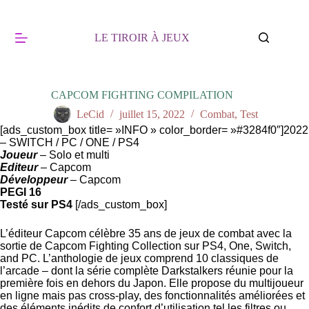
Passer
au
contenu
LE TIROIR À JEUX
CAPCOM FIGHTING COMPILATION
LeCid
juillet 15, 2022
Combat
,
Test
[ads_custom_box title= »INFO » color_border= »#3284f0″]2022
– SWITCH / PC / ONE / PS4
Joueur
– Solo et multi
Editeur
– Capcom
Développeur
– Capcom
PEGI 16
Testé sur PS4
[/ads_custom_box]
L’éditeur Capcom célèbre 35 ans de jeux de combat avec la
sortie de Capcom Fighting Collection sur PS4, One, Switch,
and PC. L’anthologie de jeux comprend 10 classiques de
l’arcade – dont la série complète Darkstalkers réunie pour la
première fois en dehors du Japon. Elle propose du multijoueur
en ligne mais pas cross-play, des fonctionnalités améliorées et
des éléments inédits de confort d’utilisation tel les filtres ou