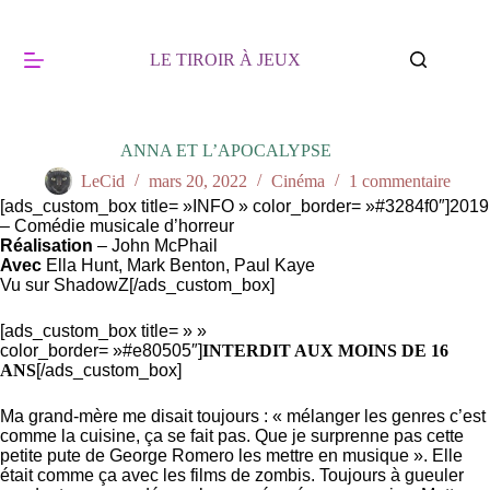
Passer
au
contenu
LE TIROIR À JEUX
ANNA ET L’APOCALYPSE
LeCid
mars 20, 2022
Cinéma
1 commentaire
[ads_custom_box title= »INFO » color_border= »#3284f0″]2019
– Comédie musicale d’horreur
Réalisation
– John McPhail
Avec
Ella Hunt, Mark Benton, Paul Kaye
Vu sur ShadowZ
[/ads_custom_box]
[ads_custom_box title= » »
color_border= »#e80505″]
INTERDIT AUX MOINS DE 16
ANS
[/ads_custom_box]
Ma grand-mère me disait toujours : « mélanger les genres c’est
comme la cuisine, ça se fait pas. Que je surprenne pas cette
petite pute de George Romero les mettre en musique ». Elle
était comme ça avec les films de zombis. Toujours à gueuler