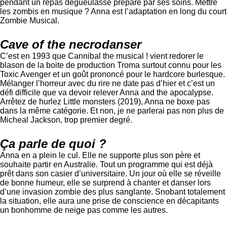
pendant un repas dégueulasse préparé par ses soins. Mettre
les zombis en musique ? Anna est l’adaptation en long du court
Zombie Musical.
Cave of the necrodanser
C’est en 1993 que Cannibal the musical ! vient redorer le
blason de la boite de production Troma surtout connu pour les
Toxic Avenger et un goût prononcé pour le hardcore burlesque.
Mélanger l’horreur avec du rire ne date pas d’hier et c’est un
défi difficile que va devoir relever Anna and the apocalypse.
Arrêtez de hurlez Little monsters (2019), Anna ne boxe pas
dans la même catégorie. Et non, je ne parlerai pas non plus de
Micheal Jackson, trop premier degré.
Ça parle de quoi ?
Anna en a plein le cul. Elle ne supporte plus son père et
souhaite partir en Australie. Tout un programme qui est déjà
prêt dans son casier d’universitaire. Un jour où elle se réveille
de bonne humeur, elle se surprend à chanter et danser lors
d’une invasion zombie des plus sanglante. Snobant totalement
la situation, elle aura une prise de conscience en décapitants
un bonhomme de neige pas comme les autres.