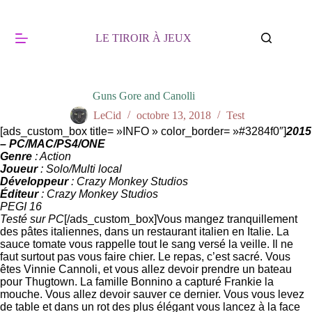
Passer
au
contenu
LE TIROIR À JEUX
Guns Gore and Canolli
LeCid
octobre 13, 2018
Test
[ads_custom_box title= »INFO » color_border= »#3284f0″]
2015
– PC/MAC/PS4/ONE
Genre
: Action
Joueur
: Solo/Multi local
Développeur
: Crazy Monkey Studios
Éditeur
: Crazy Monkey Studios
PEGI 16
Testé sur PC
[/ads_custom_box]Vous mangez tranquillement
des pâtes italiennes, dans un restaurant italien en Italie. La
sauce tomate vous rappelle tout le sang versé la veille. Il ne
faut surtout pas vous faire chier. Le repas, c’est sacré. Vous
êtes Vinnie Cannoli, et vous allez devoir prendre un bateau
pour Thugtown. La famille Bonnino a capturé Frankie la
mouche. Vous allez devoir sauver ce dernier. Vous vous levez
de table et dans un rot des plus élégant vous lancez à la face