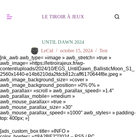
Passer
au
contenu
LE TIROIR À JEUX
UNTIL DAWN 2024
LeCid
octobre 15, 2024
Test
[nk_awb awb_type= »image » awb_stretch= »true »
awb_image= »https://letiroirajeux.fr/wp-
content/uploads/2024/10/EGS_UntilDawn_BallisticMoon_S1_
2560x1440-e14b6210da2fdcb812caff6170644f8e.jpeg »
awb_image_background_size= »cover »
awb_image_background_position= »0% 0% »
awb_parallax= »scroll » awb_parallax_speed= »1.4″
awb_parallax_mobile= »medium »
awb_mouse_parallax= »true »
awb_mouse_parallax_size= »30″
awb_mouse_parallax_speed= »1000″ awb_styles= » padding-
top: 400px; »]
[ads_custom_box title= »INFO »
color_border= »#8A2BE2″]2024 – PS5 / PC