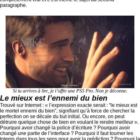
paragraphe.
Si tu arrives à lire, je t’offre une PS5 Pro. Non je déconne.
Le mieux est l’ennemi du bien
Trouvé sur Internet : « l’expression exacte serait : “le mieux est
le mortel ennemi du bien”, signifiant qu’à force de chercher la
perfection on se décale du but initial. Ou encore, on peut
détruire quelque chose de bien en voulant le rendre meilleur ».
Pourquoi avoir changé la police d’écriture ? Pourquoi avoir
changé une partie de l’interface ? Pourquoi il faut tourner les
totems dans tous les sens pour avoir la prédiction ? Pourquoi la