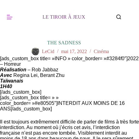
Passer
au
contenu
LE TIROIR À JEUX
THE SADNESS
LeCid
mai 17, 2022
Cinéma
[ads_custom_box title= »INFO » color_border= »#3284f0″]2022
– Horreur
Réalisation
– Rob Jabbaz
Avec
Regina Lei, Berant Zhu
Taïwanais
1H40
[/ads_custom_box]
[ads_custom_box title= » »
color_border= »#e80505″]INTERDIT AUX MOINS DE 16
ANS[/ads_custom_box]
Il est toujours extrêmement difficile de parler de films à très forte
interdiction. Au moment où j’écris cet avis, l’interdiction
française n’est pas encore tombée. Visiblement interdit au
moins de 18 ans dans beaucoup de pays. Il le sera sûrement