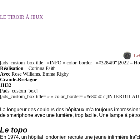
Passer
au
contenu
LE TIROIR À JEUX
Le
[ads_custom_box title= »INFO » color_border= »#3284f0″]2022 – Horreu
Réalisation
– Corinna Faith
Avec
Rose Williams, Emma Rigby
Grande-Bretagne
1H32
[/ads_custom_box]
[ads_custom_box title= » » color_border= »#e80505″]INTERDIT 
La longueur des couloirs des hôpitaux m’a toujours impressionné
de smartphone avec une lumière, trop facile. Une lampe à pétrol
Le topo
En 1974, un hôpital londonien recrute une jeune infirmière fra