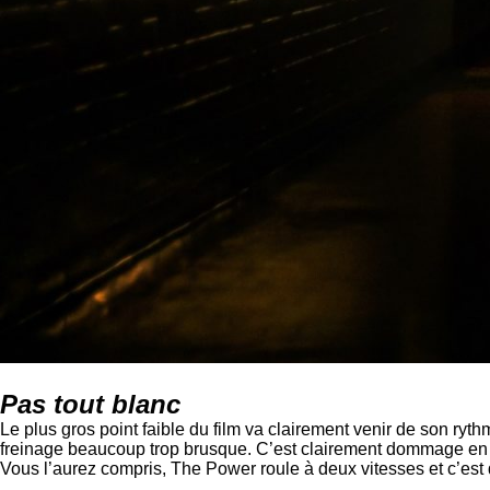
Pas tout blanc
Le plus gros point faible du film va clairement venir de son ryt
freinage beaucoup trop brusque. C’est clairement dommage en vu 
Vous l’aurez compris, The Power roule à deux vitesses et c’es