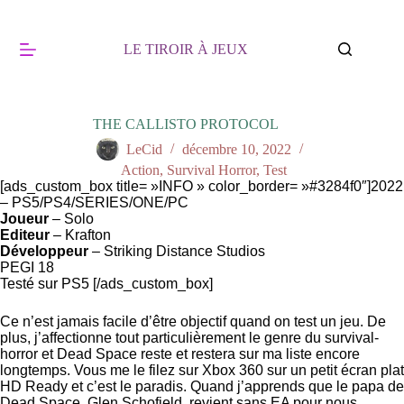
Passer
au
contenu
LE TIROIR À JEUX
THE CALLISTO PROTOCOL
LeCid
décembre 10, 2022
Action
,
Survival Horror
,
Test
[ads_custom_box title= »INFO » color_border= »#3284f0″]2022
– PS5/PS4/SERIES/ONE/PC
Joueur
– Solo
Editeur
– Krafton
Développeur
– Striking Distance Studios
PEGI 18
Testé sur PS5 [/ads_custom_box]
Ce n’est jamais facile d’être objectif quand on test un jeu. De
plus, j’affectionne tout particulièrement le genre du survival-
horror et Dead Space reste et restera sur ma liste encore
longtemps. Vous me le filez sur Xbox 360 sur un petit écran plat
HD Ready et c’est le paradis. Quand j’apprends que le papa de
Dead Space, Glen Schofield, revient sans EA pour nous