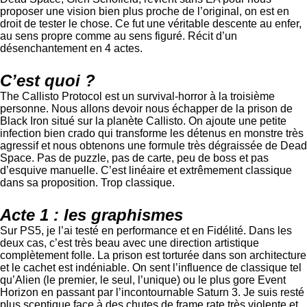
proposer une vision bien plus proche de l’original, on est en
droit de tester le chose. Ce fut une véritable descente au enfer,
au sens propre comme au sens figuré. Récit d’un
désenchantement en 4 actes.
C’est quoi ?
The Callisto Protocol est un survival-horror à la troisième
personne. Nous allons devoir nous échapper de la prison de
Black Iron situé sur la planète Callisto. On ajoute une petite
infection bien crado qui transforme les détenus en monstre très
agressif et nous obtenons une formule très dégraissée de Dead
Space. Pas de puzzle, pas de carte, peu de boss et pas
d’esquive manuelle. C’est linéaire et extrêmement classique
dans sa proposition. Trop classique.
Acte 1 : les graphismes
Sur PS5, je l’ai testé en performance et en Fidélité. Dans les
deux cas, c’est très beau avec une direction artistique
complètement folle. La prison est torturée dans son architecture
et le cachet est indéniable. On sent l’influence de classique tel
qu’Alien (le premier, le seul, l’unique) ou le plus gore Event
Horizon en passant par l’incontournable Saturn 3. Je suis resté
plus sceptique face à des chutes de frame rate très violente et