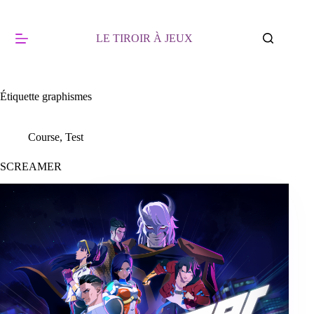
Passer
au
contenu
LE TIROIR À JEUX
Étiquette
graphismes
Course
,
Test
SCREAMER