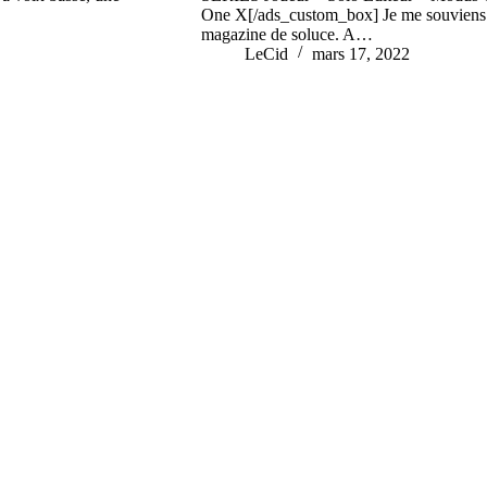
One X[/ads_custom_box] Je me souviens d
magazine de soluce. A…
LeCid
mars 17, 2022