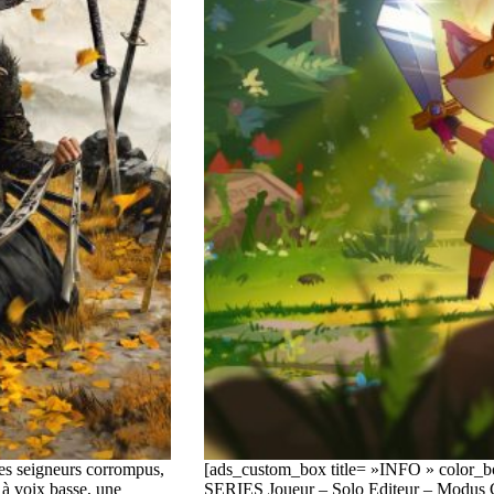
des seigneurs corrompus,
[ads_custom_box title= »INFO » col
à voix basse, une
SERIES Joueur – Solo Editeur – Modus 