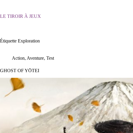
Passer
au
contenu
LE TIROIR À JEUX
Étiquette
Exploration
Action
,
Aventure
,
Test
GHOST OF YŌTEI