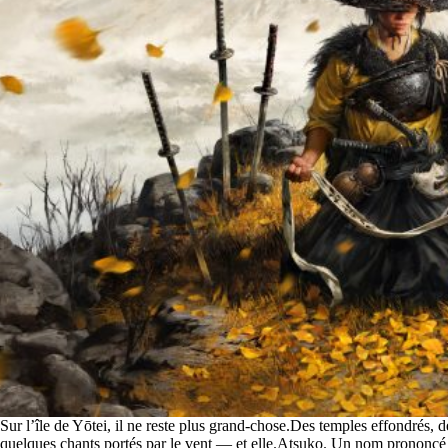
Sur l’île de Yōtei, il ne reste plus grand-chose.Des temples effondrés, 
quelques chants portés par le vent — et elle.Atsuko. Un nom prononcé 