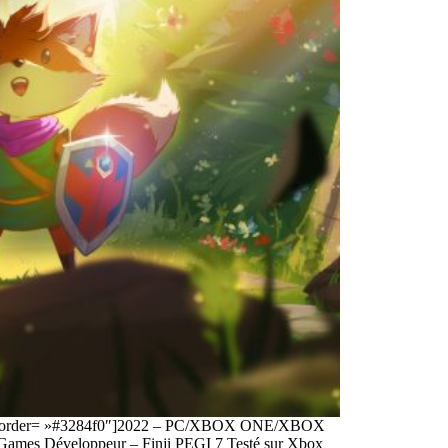
or_border= »#3284f0″]2022 – PC/XBOX ONE/XBOX
Games Développeur – Finji PEGI 7 Testé sur Xbox