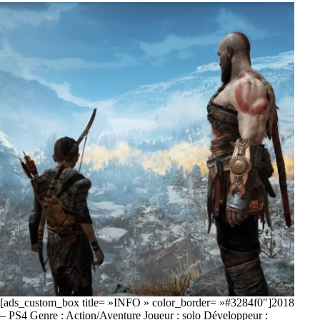
[ads_custom_box title= »INFO » color_border= »#3284f0″]2018
– PS4 Genre : Action/Aventure Joueur : solo Développeur :