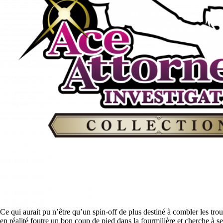
Ce qui aurait pu n’être qu’un spin-off de plus destiné à combler les tro
en réalité foutre un bon coup de pied dans la fourmilière et cherche à s