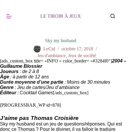
Passer
au
contenu
LE TIROIR À JEUX
Sky my husband
LeCid
octobre 17, 2018
Jeu d'ambiance
,
Jeux de société
[ads_custom_box title= »INFO » color_border= »#3284f0″]
2004 –
Guillaume Blossier
Joueurs
: de 2 à 8
Âge
: à partir de 12 ans
Durée moyenne d’une partie
: Moins de 30 minutes
Genre
: Jeu de cartes/Jeu d’ambiance
Éditeur
: Cocktail Games
[/ads_custom_box]
[PROGRESSBAR_WP id=878]
J’aime pas Thomas Croisière
Sky my husband est un jeu de questions/réponses. Qui est
donc ce Thomas ? Pour le diviner, il va falloir le traduire