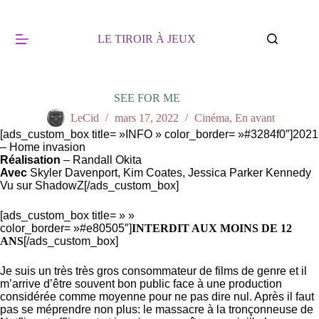
Passer
au
contenu
LE TIROIR À JEUX
SEE FOR ME
LeCid
mars 17, 2022
Cinéma
,
En avant
[ads_custom_box title= »INFO » color_border= »#3284f0″]2021
– Home invasion
Réalisation
– Randall Okita
Avec
Skyler Davenport, Kim Coates, Jessica Parker Kennedy
Vu sur ShadowZ[/ads_custom_box]
[ads_custom_box title= » »
color_border= »#e80505″]
INTERDIT AUX MOINS DE 12
ANS
[/ads_custom_box]
Je suis un très très gros consommateur de films de genre et il
m’arrive d’être souvent bon public face à une production
considérée comme moyenne pour ne pas dire nul. Après il faut
pas se méprendre non plus: le massacre à la tronçonneuse de