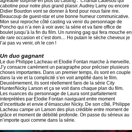
agréable surprise en plus du casting : Chantal Ladesou qui
cabotine pour notre plus grand plaisir. Audrey Lamy ou encore
Didier Bourdon vont se donner à fond pour nous faire rire.
Beaucoup de guest-star et une bonne humeur communicative.
Mon seul reproche côté casting va venir du personnage de
Poncho qui n’a rien à voir avec la série et va faire office de
boulet jusqu’à la fin du film. Un running gag qui fera mouche en
de rare occasion et c’est dom… Ho putain le sèche cheveux je
l’ai pas vu venir, oh le con !
Un duo gagnant
Le duo Philippe Lacheau et Elodie Fontan marche à merveille.
J’y consacre carrément un paragraphe pour préciser plusieurs
choses importantes. Dans un premier temps, ils sont en couple
dans la vie et la complicité s’en voit amplifié dans le film.
Deuxièmement, ils sont réellement fans de la série City
Hunter/Nicky Larson et ça se voit dans chaque plan du film.
Les nuances du personnage de Laura sont parfaitement
interprétées par Elodie Fontan naviguant entre moment
d’incertitude et envie d’émasculer Nicky. De son côté, Philippe
Lacheau campe un Larson des plus crédible entre moment de
grâce et moment de débilité profonde. On passe du sérieux au
n’importe quoi comme dans la série.