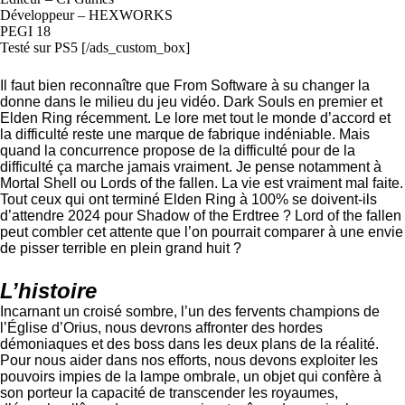
Développeur – HEXWORKS
PEGI 18
Testé sur PS5 [/ads_custom_box]
Il faut bien reconnaître que From Software à su changer la
donne dans le milieu du jeu vidéo. Dark Souls en premier et
Elden Ring récemment. Le lore met tout le monde d’accord et
la difficulté reste une marque de fabrique indéniable. Mais
quand la concurrence propose de la difficulté pour de la
difficulté ça marche jamais vraiment. Je pense notamment à
Mortal Shell ou Lords of the fallen. La vie est vraiment mal faite.
Tout ceux qui ont terminé Elden Ring à 100% se doivent-ils
d’attendre 2024 pour Shadow of the Erdtree ? Lord of the fallen
peut combler cet attente que l’on pourrait comparer à une envie
de pisser terrible en plein grand huit ?
L’histoire
Incarnant un croisé sombre, l’un des fervents champions de
l’Église d’Orius, nous devrons affronter des hordes
démoniaques et des boss dans les deux plans de la réalité.
Pour nous aider dans nos efforts, nous devons exploiter les
pouvoirs impies de la lampe ombrale, un objet qui confère à
son porteur la capacité de transcender les royaumes,