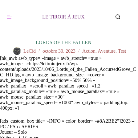
Passer
au
contenu
LE TIROIR À JEUX
LORDS OF THE FALLEN
LeCid
octobre 30, 2023
Action
,
Aventure
,
Test
[nk_awb awb_type= »image » awb_stretch= »true »
awb_image= »https://letiroirajeux.fr/wp-
content/uploads/2023/10/06_Lords_of_the_Fallen_AccursedGrove_C
C_HD.jpg » awb_image_background_size= »cover »
awb_image_background_position= »50% 50% »
awb_parallax= »scroll » awb_parallax_speed= »1.2″
awb_parallax_mobile= »true » awb_mouse_parallax= »true »
awb_mouse_parallax_size= »30″
awb_mouse_parallax_speed= »1000″ awb_styles= » padding-top:
400px; »]
[ads_custom_box title= »INFO » color_border= »#8A2BE2″]2023 –
PC / PS5 / SERIES
Joueur – Solo
Editeur – CI Games