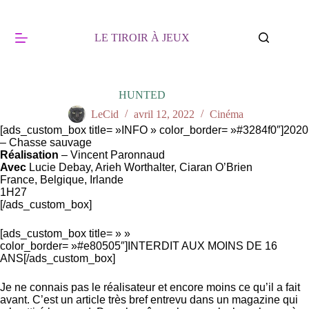
Passer
au
contenu
LE TIROIR À JEUX
HUNTED
LeCid
avril 12, 2022
Cinéma
[ads_custom_box title= »INFO » color_border= »#3284f0″]2020
– Chasse sauvage
Réalisation
– Vincent Paronnaud
Avec
Lucie Debay, Arieh Worthalter, Ciaran O’Brien
France, Belgique, Irlande
1H27
[/ads_custom_box]
[ads_custom_box title= » »
color_border= »#e80505″]INTERDIT AUX MOINS DE 16
ANS[/ads_custom_box]
Je ne connais pas le réalisateur et encore moins ce qu’il a fait
avant. C’est un article très bref entrevu dans un magazine qui