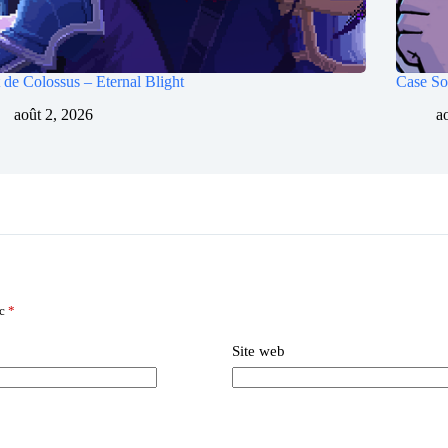
 de Colossus – Eternal Blight
Case So
août 2, 2026
a
ec
*
Site web