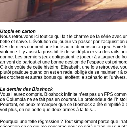
Utopie en carton
Nous retrouvons ici tout ce qui fait le charme de la série ave
belle et naïve. L’évolution du joueur va passer par l’acquisitio
Ces derniers donnent une toute autre dimension au jeu. Faire tou
violence. Il y aussi la possibilité de se déplacer via des rail
donne. Les premiers jeux obligeaient le joueur à attaquer de fron
arrivent de partout et une bonne gestion de l’espace est primordi
Clé de voûte de cette histoire, Elisabeth, une fois retrouvée, v
plutôt pratique quand on est en rade, obligé de se maintenir à cou
les crochets et autres bonus qui étoffent le scénario et l’univers.
Le dernier des Bioshock
Vous l’aurez compris, Bioshock infinite n’est pas un FPS comme 
de Columbia ne se fait pas en courant. La profondeur de l’histoir
Pourtant, on peux remarquer que ce Bioshock a été simplifié à 
voit plus, on ne porte que deux armes à la fois…
Pourquoi une telle régression ? Tout simplement parce que Irr
déception en ce qui me concerne pour ce déjà grand jeu qui plair