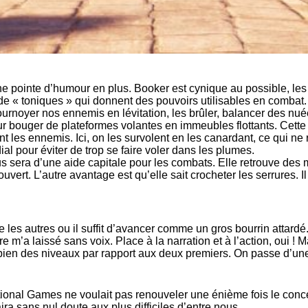
c une pointe d’humour en plus. Booker est cynique au possible, 
n de « toniques » qui donnent des pouvoirs utilisables en combat.
rnoyer nos ennemis en lévitation, les brûler, balancer des nuées
s pour bouger de plateformes volantes en immeubles flottants. Ce
t les ennemis. Ici, on les survolent en les canardant, ce qui ne r
al pour éviter de trop se faire voler dans les plumes.
ous sera d’une aide capitale pour les combats. Elle retrouve des 
vert. L’autre avantage est qu’elle sait crocheter les serrures. Il 
les autres ou il suffit d’avancer comme un gros bourrin attardé.
e m’a laissé sans voix. Place à la narration et à l’action, oui ! 
bien des niveaux par rapport aux deux premiers. On passe d’une 
ational Games ne voulait pas renouveler une énième fois le co
a sans nul doute aux plus difficiles d’entre nous.