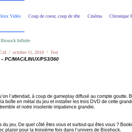
Jeux Vidéo
Coup de coeur, coup de tête
Cinéma
Chronique R
Biosock Infinite
Cid
octobre 11, 2018
Test
 – PC/MAC/LINUX/PS3/360
 l’attendait, à coup de gameplay diffusé au compte goutte. Bios
t la boîte en métal du jeu et installer les trois DVD de cette gr
tremble et notre insolente impatience grandie.
 du jeu. De quel côté êtes vous et surtout qui êtes vous ? Booke
 plaisir pour la troisième fois dans l’univers de Bioshock.