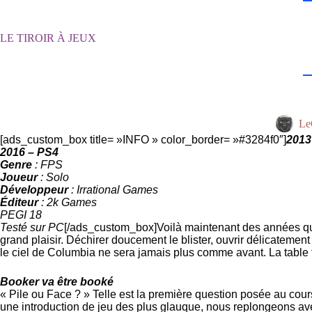
Passer
au
contenu
LE TIROIR À JEUX
Le
[ads_custom_box title= »INFO » color_border= »#3284f0″]
2013
2016 – PS4
Genre
: FPS
Joueur
: Solo
Développeur
: Irrational Games
Éditeur
: 2k Games
PEGI 18
Testé sur PC
[/ads_custom_box]Voilà maintenant des années qu’on
grand plaisir. Déchirer doucement le blister, ouvrir délicatemen
le ciel de Columbia ne sera jamais plus comme avant. La table 
Booker va être booké
« Pile ou Face ? » Telle est la première question posée au cours
une introduction de jeu des plus glauque, nous replongeons avec