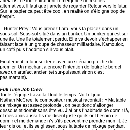
artéfacts. Le tout entraînent l’émergence de réalités
alternatives. Il faut que j’arrête de regarder Retour vers le futur.
Sur le papier ça peut être cool, en réalité on s’éloigne trop de
l’esprit.
– Hunter Prey : Vous prenez Lara. Vous la placez dans un
sous-sol. Sous-sol situé dans un bunker. Un bunker qui est sur
une île. Une île totalement perdu. Elle va devoir s’échapper en
faisant face à un groupe de chasseur milliardaire. Kamoulox,
un café puis l’addition s’il-vous plait.
Finalement, retour sur terre avec un scénario proche du
premier. Un méchant a encore l’intention de foutre le bordel
avec un artefact ancien (et sur-puissant sinon c’est
pas marrant).
Full Time Job Crew
Toute l’équipe travaillait tout le temps. Nuit et jour.
Nathan McCree, le compositeur musical racontait : « Ma table
de mixage est assez profonde , on peut donc s’allonger
dessous et dormir sans être vu. J’ai pris l’habitude de dormir là,
et mes amis aussi. Ils me disent juste qu’ils ont besoin de
dormir et me demande n’y s’ils peuvent me prendre mon lit. Je
leur dis oui et ils se glissent sous la table de mixage pendant