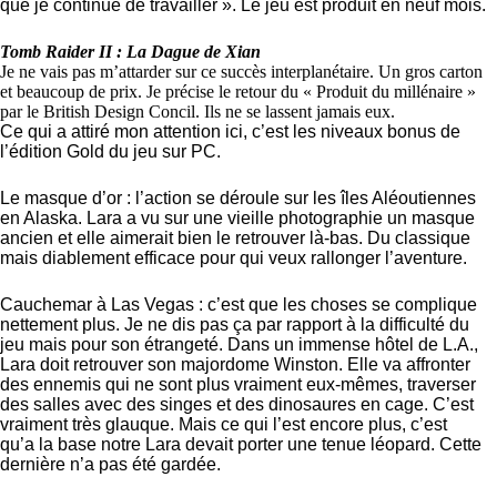
que je continue de travailler ». Le jeu est produit en neuf mois.
Tomb Raider II : La Dague de Xian
Je ne vais pas m’attarder sur ce succès interplanétaire. Un gros carton
et beaucoup de prix. Je précise le retour du « Produit du millénaire »
par le British Design Concil. Ils ne se lassent jamais eux.
Ce qui a attiré mon attention ici, c’est les niveaux bonus de
l’édition Gold du jeu sur PC.
Le masque d’or : l’action se déroule sur les îles Aléoutiennes
en Alaska. Lara a vu sur une vieille photographie un masque
ancien et elle aimerait bien le retrouver là-bas. Du classique
mais diablement efficace pour qui veux rallonger l’aventure.
Cauchemar à Las Vegas : c’est que les choses se complique
nettement plus. Je ne dis pas ça par rapport à la difficulté du
jeu mais pour son étrangeté. Dans un immense hôtel de L.A.,
Lara doit retrouver son majordome Winston. Elle va affronter
des ennemis qui ne sont plus vraiment eux-mêmes, traverser
des salles avec des singes et des dinosaures en cage. C’est
vraiment très glauque. Mais ce qui l’est encore plus, c’est
qu’a la base notre Lara devait porter une tenue léopard. Cette
dernière n’a pas été gardée.