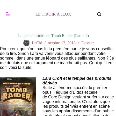
Passer
au
contenu
LE TIROIR À JEUX
La petite histoire de Tomb Raider (Partie 2)
LeCid
octobre 13, 2018
Dossier
Pour ceux qui n’ont pas lu la première partie je vous conseille
de la lire. Sinon Lara va venir vous attaquer pendant votre
sommeil dans une tenue léopard des plus saillantes. Non ? Je
me doutais que cet argument ne marcherait pas. Quoi qu’il en
soit, voici la suite.
Lara Croft et le temple des produits
dérivés
Suite à l’énorme succès du premier
opus, l’équipe d’Eidos et celle
de Core Design veulent surfer sur cette
vague internationale. C’est alors que
les produits dérivés entrent en scène
sous les applaudissements d’un public
insatiable et surtout dans l’attente du