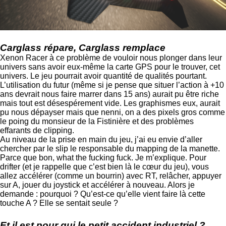
Carglass répare, Carglass remplace
Xenon Racer à ce problème de vouloir nous plonger dans leur
univers sans avoir eux-même la carte GPS pour le trouver, cet
univers. Le jeu pourrait avoir quantité de qualités pourtant.
L’utilisation du futur (même si je pense que situer l’action à +10
ans devrait nous faire marrer dans 15 ans) aurait pu être riche
mais tout est désespérement vide. Les graphismes eux, aurait
pu nous dépayser mais que nenni, on a des pixels gros comme
le poing du monsieur de la Fistinière et des problèmes
effarants de clipping.
Au niveau de la prise en main du jeu, j’ai eu envie d’aller
chercher par le slip le responsable du mapping de la manette.
Parce que bon, what the fucking fuck. Je m’explique. Pour
drifter (et je rappelle que c’est bien là le cœur du jeu), vous
allez accélérer (comme un bourrin) avec RT, relâcher, appuyer
sur A, jouer du joystick et accélérer à nouveau. Alors je
demande : pourquoi ? Qu’est-ce qu’elle vient faire là cette
touche A ? Elle se sentait seule ?
Et il est pour qui le petit accident industriel ?