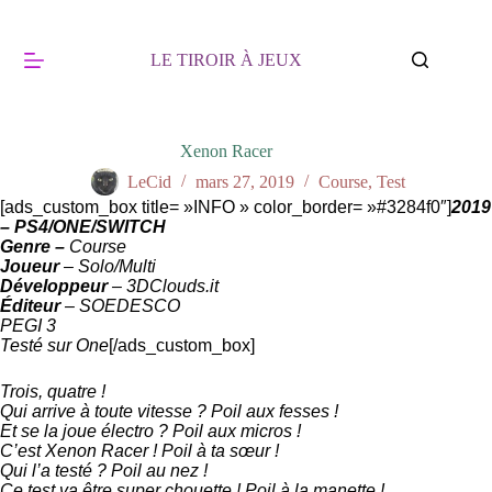
Passer
au
contenu
LE TIROIR À JEUX
Xenon Racer
LeCid
mars 27, 2019
Course
,
Test
[ads_custom_box title= »INFO » color_border= »#3284f0″]
2019
– PS4/ONE/SWITCH
Genre –
Course
Joueur
– Solo/Multi
Développeur
– 3DClouds.it
Éditeur
– SOEDESCO
PEGI 3
Testé sur One
[/ads_custom_box]
Trois, quatre !
Qui arrive à toute vitesse ? Poil aux fesses !
Et se la joue électro ? Poil aux micros !
C’est Xenon Racer ! Poil à ta sœur !
Qui l’a testé ? Poil au nez !
Ce test va être super chouette ! Poil à la manette !