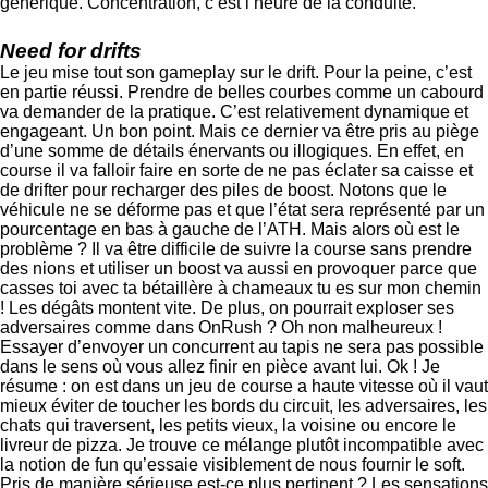
générique. Concentration, c’est l’heure de la conduite.
Need for drifts
Le jeu mise tout son gameplay sur le drift. Pour la peine, c’est
en partie réussi. Prendre de belles courbes comme un cabourd
va demander de la pratique. C’est relativement dynamique et
engageant. Un bon point. Mais ce dernier va être pris au piège
d’une somme de détails énervants ou illogiques. En effet, en
course il va falloir faire en sorte de ne pas éclater sa caisse et
de drifter pour recharger des piles de boost. Notons que le
véhicule ne se déforme pas et que l’état sera représenté par un
pourcentage en bas à gauche de l’ATH. Mais alors où est le
problème ? Il va être difficile de suivre la course sans prendre
des nions et utiliser un boost va aussi en provoquer parce que
casses toi avec ta bétaillère à chameaux tu es sur mon chemin
! Les dégâts montent vite. De plus, on pourrait exploser ses
adversaires comme dans OnRush ? Oh non malheureux !
Essayer d’envoyer un concurrent au tapis ne sera pas possible
dans le sens où vous allez finir en pièce avant lui. Ok ! Je
résume : on est dans un jeu de course a haute vitesse où il vaut
mieux éviter de toucher les bords du circuit, les adversaires, les
chats qui traversent, les petits vieux, la voisine ou encore le
livreur de pizza. Je trouve ce mélange plutôt incompatible avec
la notion de fun qu’essaie visiblement de nous fournir le soft.
Pris de manière sérieuse est-ce plus pertinent ? Les sensations