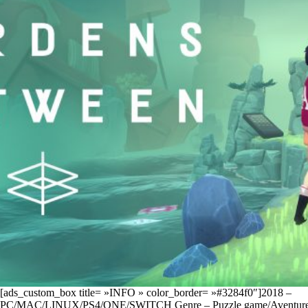
[ads_custom_box title= »INFO » color_border= »#3284f0″]2018 –
PC/MAC/LINUX/PS4/ONE/SWITCH Genre – Puzzle game/Aventure 