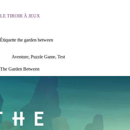
Passer
au
contenu
LE TIROIR À JEUX
Étiquette
the garden between
Aventure
,
Puzzle Game
,
Test
The Garden Between