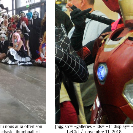
lu nous aura offert son
[ngg src= »galleries » ids= »1″ display= 
y= »basic_thumbnail »]
LeCid
novembre 11, 2018