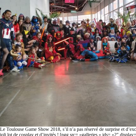
Le Toulouse Game Show 2018, s’il n’a pas réservé de surprise et d’exc
joli lot de cosplay et d’invités ! [ngg src= »galleries » ids= »2″ displa