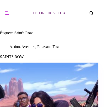
Passer
au
contenu
LE TIROIR À JEUX
Étiquette
Saint’s Row
Action
,
Aventure
,
En avant
,
Test
SAINTS ROW