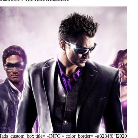
[ads_custom_box title= »INFO » color_border= »#3284f0″]2020