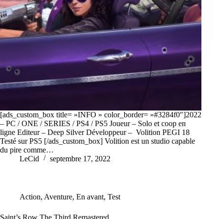
[ads_custom_box title= »INFO » color_border= »#3284f0″]2022
– PC / ONE / SERIES / PS4 / PS5 Joueur – Solo et coop en
ligne Editeur – Deep Silver Développeur – Volition PEGI 18
Testé sur PS5 [/ads_custom_box] Volition est un studio capable
du pire comme…
LeCid
septembre 17, 2022
Action
,
Aventure
,
En avant
,
Test
Saint’s Row The Third Remastered